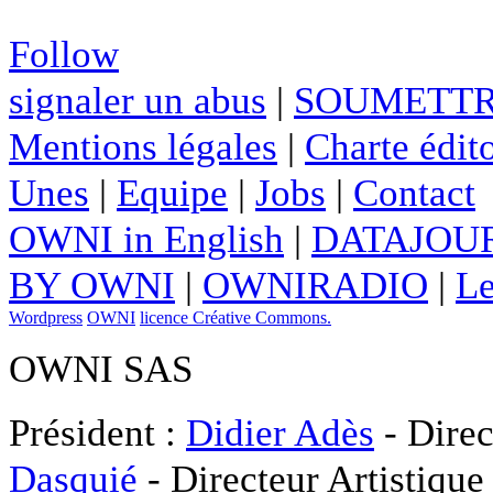
Follow
signaler un abus
|
SOUMETTR
Mentions légales
|
Charte édito
Unes
|
Equipe
|
Jobs
|
Contact
OWNI in English
|
DATAJOUR
BY OWNI
|
OWNIRADIO
|
Le
Wordpress
OWNI
licence Créative Commons.
OWNI SAS
Président :
Didier Adès
- Direc
Dasquié
- Directeur Artistique