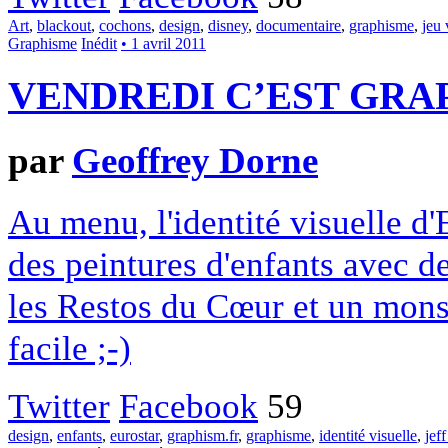
Art
,
blackout
,
cochons
,
design
,
disney
,
documentaire
,
graphisme
,
jeu 
Graphisme
Inédit
• 1 avril 2011
VENDREDI C’EST GRAP
par
Geoffrey Dorne
Au menu, l'identité visuelle d'
des peintures d'enfants avec d
les Restos du Cœur et un mons
facile ;-)
Twitter
Facebook
59
design
,
enfants
,
eurostar
,
graphism.fr
,
graphisme
,
identité visuelle
,
jef