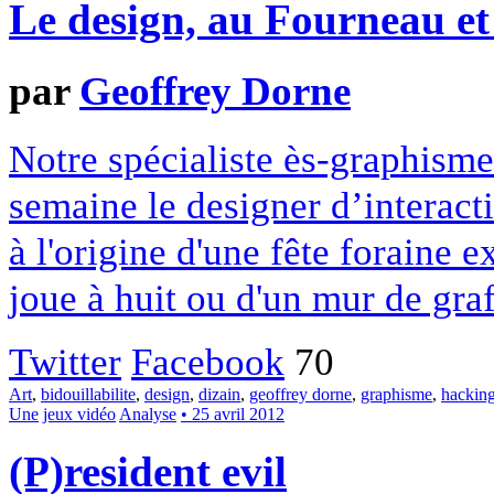
Le design, au Fourneau et
par
Geoffrey Dorne
Notre spécialiste ès-graphism
semaine le designer d’interact
à l'origine d'une fête foraine 
joue à huit ou d'un mur de graf
Twitter
Facebook
70
Art
,
bidouillabilite
,
design
,
dizain
,
geoffrey dorne
,
graphisme
,
hackin
Une
jeux vidéo
Analyse
• 25 avril 2012
(P)resident evil