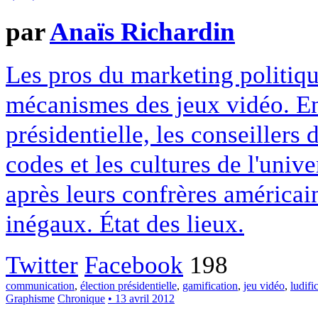
par
Anaïs Richardin
Les pros du marketing politiqu
mécanismes des jeux vidéo. En 
présidentielle, les conseillers 
codes et les cultures de l'uni
après leurs confrères américain
inégaux. État des lieux.
Twitter
Facebook
198
communication
,
élection présidentielle
,
gamification
,
jeu vidéo
,
ludifi
Graphisme
Chronique
• 13 avril 2012