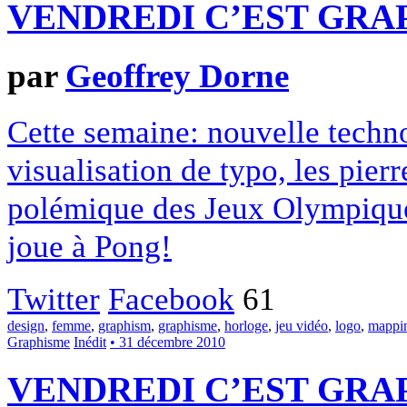
VENDREDI C’EST GRAP
par
Geoffrey Dorne
Cette semaine: nouvelle techn
visualisation de typo, les pierr
polémique des Jeux Olympique
joue à Pong!
Twitter
Facebook
61
design
,
femme
,
graphism
,
graphisme
,
horloge
,
jeu vidéo
,
logo
,
mappi
Graphisme
Inédit
• 31 décembre 2010
VENDREDI C’EST GRAP