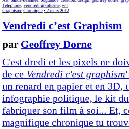
Art
,
bande-dessinée
,
bogdanov
,
création
,
design
,
geoffrey dorne
,
grap
Telephone
,
vendredi-graphisme
,
wtf
Graphisme
Chronique
• 2 mars 2012
Vendredi c’est Graphism
par
Geoffrey Dorne
C'est dredi et les pixels ne d
de ce
Vendredi c'est graphism
un renard en papier et en 3D, u
infographie politique, le kit 
fabriquer son film à soi... Et, 
magnifique chronique tu trouve