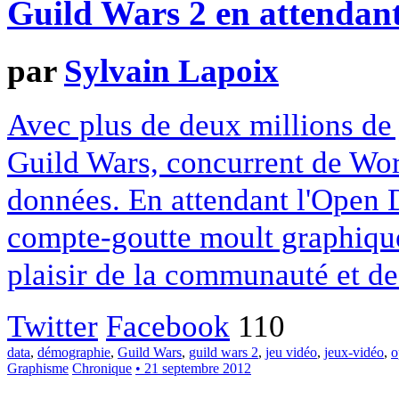
Guild Wars 2 en attendan
par
Sylvain Lapoix
Avec plus de deux millions d
Guild Wars, concurrent de Wor
données. En attendant l'Open 
compte-goutte moult graphiques
plaisir de la communauté et de
Twitter
Facebook
110
data
,
démographie
,
Guild Wars
,
guild wars 2
,
jeu vidéo
,
jeux-vidéo
,
o
Graphisme
Chronique
• 21 septembre 2012