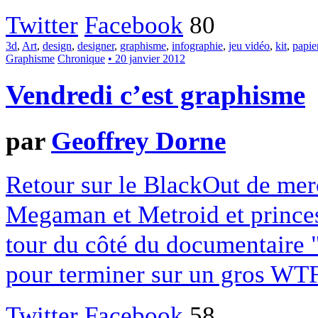
Twitter
Facebook
80
3d
,
Art
,
design
,
designer
,
graphisme
,
infographie
,
jeu vidéo
,
kit
,
papie
Graphisme
Chronique
• 20 janvier 2012
Vendredi c’est graphisme
par
Geoffrey Dorne
Retour sur le BlackOut de mer
Megaman et Metroid et princes
tour du côté du documentaire "
pour terminer sur un gros WTF
Twitter
Facebook
58