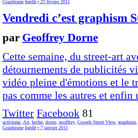
Graphisme
Inédit
• 25 février 2011
Vendredi c’est graphism 
par
Geoffrey Dorne
Cette semaine, du street-art a
détournements de publicités vi
vidéo pleine d'émotions et le 
pas comme les autres et enfin
Twitter
Facebook
81
activisme
,
Art
,
berlin
,
dorne
,
geoffrey
,
Google Street View
,
graphism
Graphisme
Inédit
• 7 janvier 2011