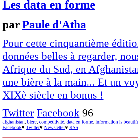
Les data en forme
par
Paule d'Atha
Pour cette cinquantième éditi
données belles à regarder, no
Afrique du Sud, en Afghanista
une bière à la main... Et un v
XIXè siècle en bonus !
Twitter
Facebook
96
afghanistan
,
bière
,
compétitivité
,
data en forme
,
information is beautif
Facebook
♥
Twitter
♥
Newsletter
♥
RSS