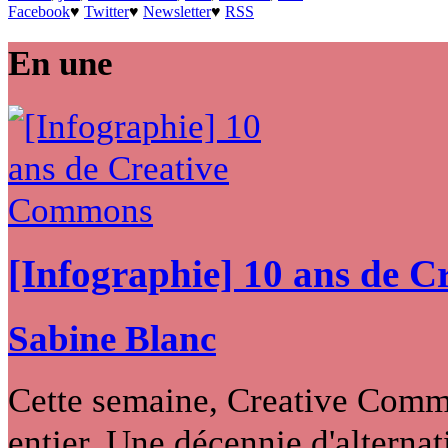
Facebook
♥
Twitter
♥
Newsletter
♥
RSS
En une
[Infographie] 10 ans de 
Sabine Blanc
Cette semaine, Creative Commo
entier. Une décennie d'alternati