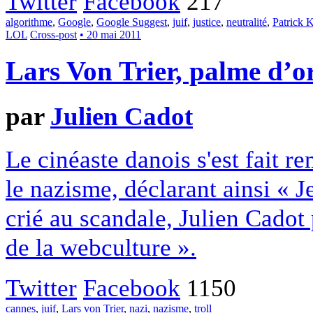
Twitter
Facebook
217
algorithme
,
Google
,
Google Suggest
,
juif
,
justice
,
neutralité
,
Patrick 
LOL
Cross-post
• 20 mai 2011
Lars Von Trier, palme d’or
par
Julien Cadot
Le cinéaste danois s'est fait r
le nazisme, déclarant ainsi « J
crié au scandale, Julien Cadot
de la webculture ».
Twitter
Facebook
1150
cannes
,
juif
,
Lars von Trier
,
nazi
,
nazisme
,
troll