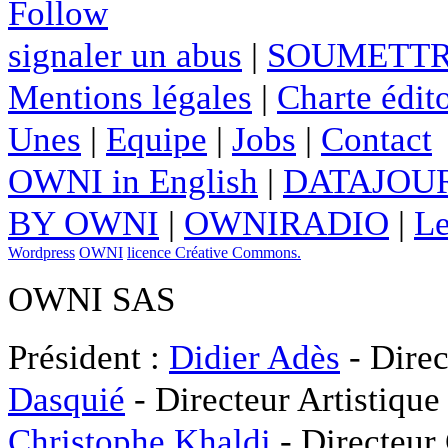
Follow
signaler un abus
|
SOUMETTR
Mentions légales
|
Charte édito
Unes
|
Equipe
|
Jobs
|
Contact
OWNI in English
|
DATAJOUR
BY OWNI
|
OWNIRADIO
|
Le
Wordpress
OWNI
licence Créative Commons.
OWNI SAS
Président :
Didier Adès
- Direc
Dasquié
- Directeur Artistique
Christophe Khaldi
- Directeur