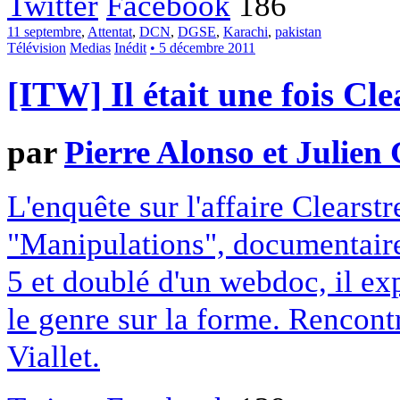
Twitter
Facebook
186
11 septembre
,
Attentat
,
DCN
,
DGSE
,
Karachi
,
pakistan
Télévision
Medias
Inédit
• 5 décembre 2011
[ITW] Il était une fois Cl
par
Pierre Alonso et Julien
L'enquête sur l'affaire Clearst
"Manipulations", documentaire
5 et doublé d'un webdoc, il exp
le genre sur la forme. Rencont
Viallet.