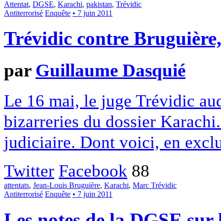
Attentat
,
DGSE
,
Karachi
,
pakistan
,
Trévidic
Antiterrorisé
Enquête
• 7 juin 2011
Trévidic contre Bruguière,
par
Guillaume Dasquié
Le 16 mai, le juge Trévidic aud
bizarreries du dossier Karach
judiciaire. Dont voici, en excl
Twitter
Facebook
88
attentats
,
Jean-Louis Bruguière
,
Karachi
,
Marc Trévidic
Antiterrorisé
Enquête
• 7 juin 2011
Les notes de la DGSE sur 