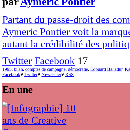
par
Aymeric Pontier
Partant du passe-droit des co
Aymeric Pontier voit la marque
autant la crédibilité des politi
Twitter
Facebook
17
1995
,
bilan
,
comptes de campagne
,
démocratie
,
Edouard Balladur
,
Ka
Facebook
♥
Twitter
♥
Newsletter
♥
RSS
En une