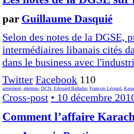
par
Guillaume Dasquié
Selon des notes de la DGSE, pub
intermédiaires libanais cités d
dans le business avec l'industr
Twitter
Facebook
110
armement
,
attentats
,
DCN
,
Edouard Balladur
,
François Léotard
,
Kara
Cross-post
• 10 décembre 201
Comment l’affaire Karachi