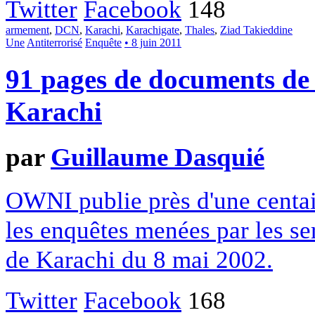
Twitter
Facebook
148
armement
,
DCN
,
Karachi
,
Karachigate
,
Thales
,
Ziad Takieddine
Une
Antiterrorisé
Enquête
• 8 juin 2011
91 pages de documents de 
Karachi
par
Guillaume Dasquié
OWNI publie près d'une centa
les enquêtes menées par les serv
de Karachi du 8 mai 2002.
Twitter
Facebook
168