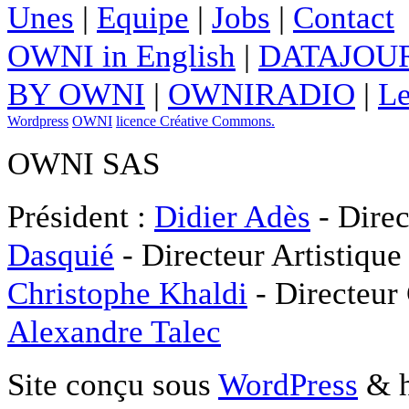
Unes
|
Equipe
|
Jobs
|
Contact
OWNI in English
|
DATAJOUR
BY OWNI
|
OWNIRADIO
|
Le
Wordpress
OWNI
licence Créative Commons.
OWNI SAS
Président :
Didier Adès
- Direc
Dasquié
- Directeur Artistique
Christophe Khaldi
- Directeur
Alexandre Talec
Site conçu sous
WordPress
& h