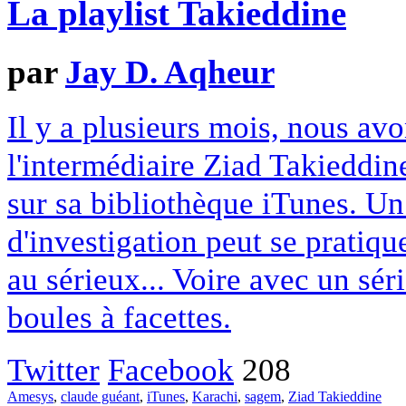
La playlist Takieddine
par
Jay D. Aqheur
Il y a plusieurs mois, nous avo
l'intermédiaire Ziad Takieddin
sur sa bibliothèque iTunes. Un
d'investigation peut se pratiq
au sérieux... Voire avec un sé
boules à facettes.
Twitter
Facebook
208
Amesys
,
claude guéant
,
iTunes
,
Karachi
,
sagem
,
Ziad Takieddine