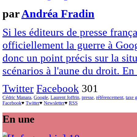
par
Andréa Fradin
Si les éditeurs de presse franç
officiellement la guerre à Goo
donc un point précis sur la sit
scénarios à l'aune du droit. En
Twitter
Facebook
301
Cédric Manara
,
Google
,
Laurent Joffrin
,
presse
,
référencement
,
taxe 
Facebook
♥
Twitter
♥
Newsletter
♥
RSS
En une