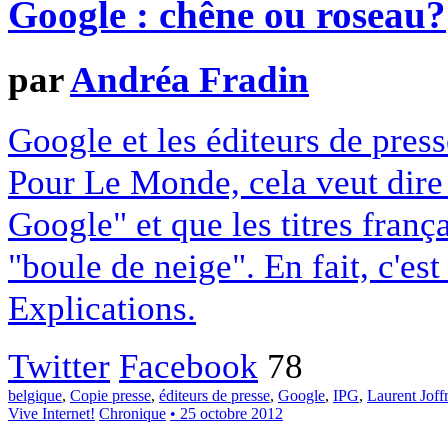
Google : chêne ou roseau?
par
Andréa Fradin
Google et les éditeurs de pres
Pour Le Monde, cela veut dire q
Google" et que les titres franç
"boule de neige". En fait, c'es
Explications.
Twitter
Facebook
78
belgique
,
Copie presse
,
éditeurs de presse
,
Google
,
IPG
,
Laurent Joff
Vive Internet!
Chronique
• 25 octobre 2012