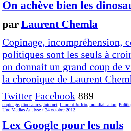
On achève bien les dinosa
par
Laurent Chemla
Copinage, incompréhension, co
politiques sont les seuls à croi
on donnait un grand coup de ven
la chronique de Laurent Cheml
Twitter
Facebook
889
copinage
,
dinosaures
,
Internet
,
Laurent Joffrin
,
mondialisation
,
Politi
Une
Medias
Analyse
• 24 octobre 2012
Lex Google pour les nuls