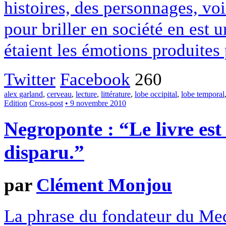
histoires, des personnages, vo
pour briller en société en est un
étaient les émotions produites 
Twitter
Facebook
260
alex garland
,
cerveau
,
lecture
,
littérature
,
lobe occipital
,
lobe temporal
Edition
Cross-post
• 9 novembre 2010
Negroponte : “Le livre est
disparu.”
par
Clément Monjou
La phrase du fondateur du Me