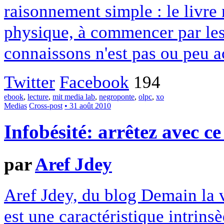
raisonnement simple : le livre
physique, à commencer par les 
connaissons n'est pas ou peu a
Twitter
Facebook
194
ebook
,
lecture
,
mit media lab
,
negroponte
,
olpc
,
xo
Medias
Cross-post
• 31 août 2010
Infobésité: arrêtez avec c
par
Aref Jdey
Aref Jdey, du blog Demain la v
est une caractéristique intrin