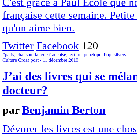
C'est grâce à Paul Ecole que n
française cette semaine. Petite
qu'on aime bien.
Twitter
Facebook
120
#paris
,
chanson
,
langue francaise
,
lecture
,
penelope
,
Pop
,
silvers
Culture
Cross-post
• 11 décembre 2010
J’ai des livres qui se méla
docteur?
par
Benjamin Berton
Dévorer les livres est une cho