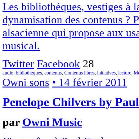
Les bibliothèques, vestiges à 
dynamisation des contenus ? Pas 
alsacienne qui propose aux usa
musical.
Twitter
Facebook
28
audio
,
bibliothèques
,
contenus
,
Contenus libres
,
initiatives
,
lecture
,
Mo
Owni sons
• 14 février 2011
Penelope Chilvers by Paul
par
Owni Music