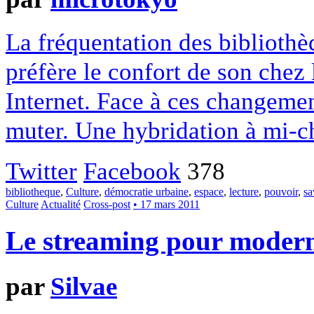
La fréquentation des bibliothèq
préfère le confort de son chez 
Internet. Face à ces changeme
muter. Une hybridation à mi-c
Twitter
Facebook
378
bibliotheque
,
Culture
,
démocratie urbaine
,
espace
,
lecture
,
pouvoir
,
sa
Culture
Actualité
Cross-post
• 17 mars 2011
Le streaming pour moderni
par
Silvae