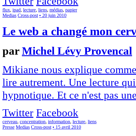
Twitter
Facebook
flux
,
ipad
,
lecture
,
liens
,
médias
,
papier
Medias
Cross-post
• 20 juin 2010
Le web a changé mon cerve
par
Michel Lévy Provencal
Mikiane nous explique commen
lire autrement. Une lecture qui
hypnotique. Et ce n'est pas un
Twitter
Facebook
cerveau
,
concentration
,
information
,
lecture
,
liens
Presse
Medias
Cross-post
• 15 avril 2010