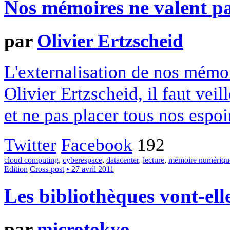
Nos mémoires ne valent p
par
Olivier Ertzscheid
L'externalisation de nos mémoi
Olivier Ertzscheid, il faut veil
et ne pas placer tous nos espo
Twitter
Facebook
192
cloud computing
,
cyberespace
,
datacenter
,
lecture
,
mémoire numériqu
Edition
Cross-post
• 27 avril 2011
Les bibliothèques vont-ell
par
microtokyo