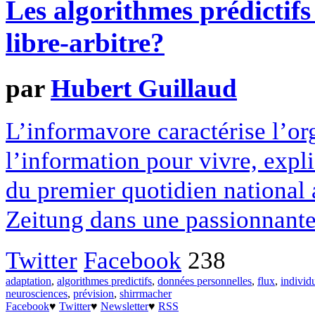
Les algorithmes prédictifs
libre-arbitre?
par
Hubert Guillaud
L’informavore caractérise l’
l’information pour vivre, expl
du premier quotidien national
Zeitung dans une passionnante
Twitter
Facebook
238
adaptation
,
algorithmes predictifs
,
données personnelles
,
flux
,
individ
neurosciences
,
prévision
,
shirrmacher
Facebook
♥
Twitter
♥
Newsletter
♥
RSS