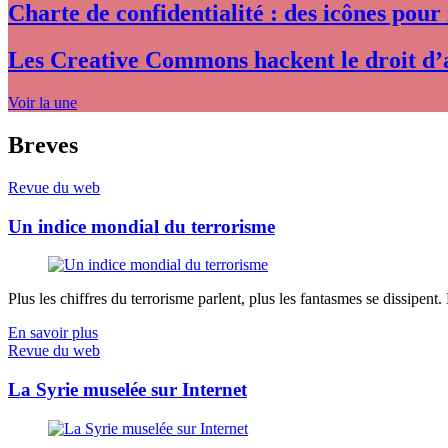
Charte de confidentialité : des icônes pour
Les Creative Commons hackent le droit d’
Voir la une
Breves
Revue du web
Un indice mondial du terrorisme
Plus les chiffres du terrorisme parlent, plus les fantasmes se dissipent.
En savoir plus
Revue du web
La Syrie muselée sur Internet