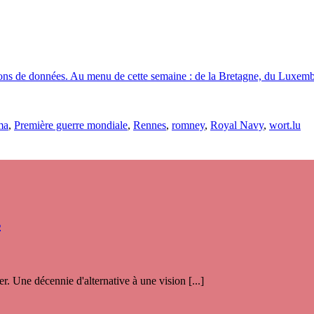
tions de données. Au menu de cette semaine : de la Bretagne, du Luxembo
ma
,
Première guerre mondiale
,
Rennes
,
romney
,
Royal Navy
,
wort.lu
s
. Une décennie d'alternative à une vision [...]