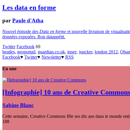
Les data en forme
par
Paule d'Atha
Nouvel épisode des
Data en forme
et nouvelle livraison de visualisa
données exposées. Bon datappétit.
Twitter
Facebook
69
beatles
,
geoportail
,
guardian.co.uk
,
insee
,
juncker
,
london 2012
,
Oba
Facebook
♥
Twitter
♥
Newsletter
♥
RSS
En une
[Infographie] 10 ans de Creative Common
Sabine Blanc
Cette semaine, Creative Commons fête ses dix ans dans le monde entier
188