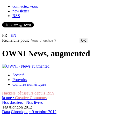
connectez-vous
newsletter
RSS
FR
-
EN
Recherche pour:
OWNI News, augmented
Societé
Pouvoirs
Cultures numériques
Hackers, bâtisseurs depuis 1959
la une :
Creative Commons
Nos dossiers
-
Nos livres
Tag #
london 2012
Data
Chronique
• 9 octobre 2012