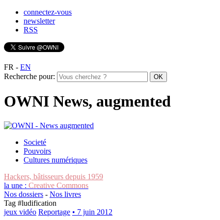
connectez-vous
newsletter
RSS
FR
-
EN
Recherche pour:
OWNI News, augmented
Societé
Pouvoirs
Cultures numériques
Hackers, bâtisseurs depuis 1959
la une :
Creative Commons
Nos dossiers
-
Nos livres
Tag #
ludification
jeux vidéo
Reportage
• 7 juin 2012