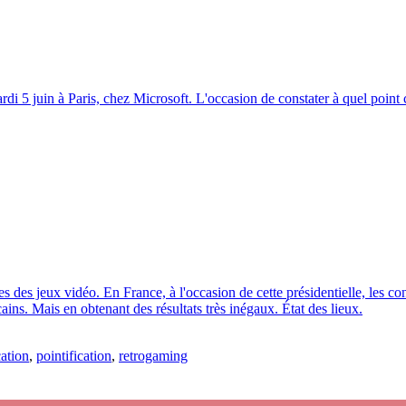
rdi 5 juin à Paris, chez Microsoft. L'occasion de constater à quel point c
es jeux vidéo. En France, à l'occasion de cette présidentielle, les conse
ins. Mais en obtenant des résultats très inégaux. État des lieux.
cation
,
pointification
,
retrogaming