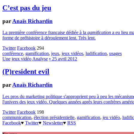
C’est pas du jeu
par
Anaïs Richardin
La première conférence française dédiée à la
gamification
a eu lieu ma
forme de préhistoire à déroulement lent. Très lent.
Twitter
Facebook
294
conférence
,
gamification
,
jeux
,
jeux vidéos
,
ludification
,
usages
Une
jeux vidéo
Analyse
• 25 avril 2012
(P)resident evil
par
Anaïs Richardin
Les pros du marketing politique s'approprient peu à peu les mécanismes d
l'univers des jeux vidéo. Quelques années après leurs confrères américa
Twitter
Facebook
198
communication
,
élection présidentielle
,
gamification
,
jeu vidéo
,
ludifi
Facebook
♥
Twitter
♥
Newsletter
♥
RSS