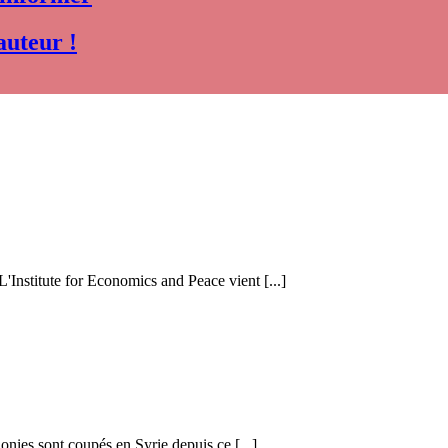
auteur !
 L'Institute for Economics and Peace vient [...]
honies sont coupés en Syrie depuis ce [...]