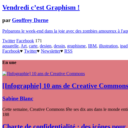
Vendredi c’est Graphism !
par
Geoffrey Dorne
Préparons le week-end dans la joie avec des zombies amoureux à l'aquar
Twitter
Facebook
171
aquarelle
,
Art
,
carte
,
design
,
dessin
,
graphisme
,
IBM
,
illustration
,
ipad
Facebook
♥
Twitter
♥
Newsletter
♥
RSS
En une
[Infographie] 10 ans de Creative Common
Sabine Blanc
Cette semaine, Creative Commons fête ses dix ans dans le monde entier
188
Charte de confidentialité : des icônes pour