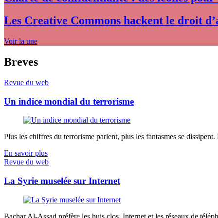
Les Creative Commons hackent le droit d’
Voir la une
Breves
Revue du web
Un indice mondial du terrorisme
Plus les chiffres du terrorisme parlent, plus les fantasmes se dissipent.
En savoir plus
Revue du web
La Syrie muselée sur Internet
Bachar Al-Assad préfère les huis clos. Internet et les réseaux de télép