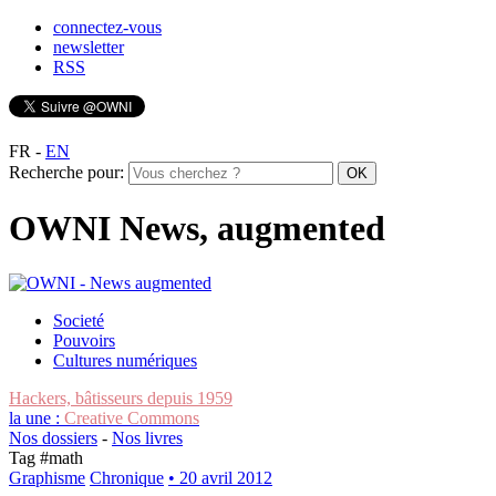
connectez-vous
newsletter
RSS
FR
-
EN
Recherche pour:
OWNI News, augmented
Societé
Pouvoirs
Cultures numériques
Hackers, bâtisseurs depuis 1959
la une :
Creative Commons
Nos dossiers
-
Nos livres
Tag #
math
Graphisme
Chronique
• 20 avril 2012