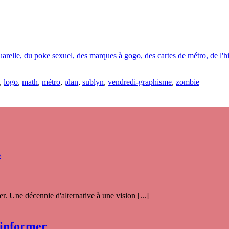
elle, du poke sexuel, des marques à gogo, des cartes de métro, de l'his
,
logo
,
math
,
métro
,
plan
,
sublyn
,
vendredi-graphisme
,
zombie
s
. Une décennie d'alternative à une vision [...]
 informer