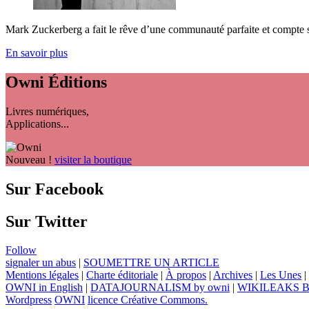
Mark Zuckerberg a fait le rêve d’une communauté parfaite et compte 
En savoir plus
Owni
Éditions
Livres numériques,
Applications...
Nouveau !
visiter la boutique
Sur Facebook
Sur Twitter
Follow
signaler un abus
|
SOUMETTRE UN ARTICLE
Mentions légales
|
Charte éditoriale
|
À propos
|
Archives
|
Les Unes
|
OWNI in English
|
DATAJOURNALISM by owni
|
WIKILEAKS 
Wordpress
OWNI
licence Créative Commons.