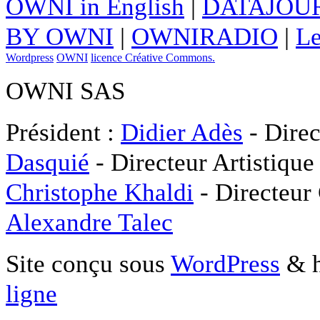
OWNI in English
|
DATAJOUR
BY OWNI
|
OWNIRADIO
|
Le
Wordpress
OWNI
licence Créative Commons.
OWNI SAS
Président :
Didier Adès
- Direc
Dasquié
- Directeur Artistique
Christophe Khaldi
- Directeur
Alexandre Talec
Site conçu sous
WordPress
& h
ligne