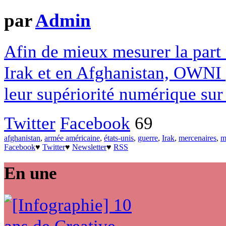
par
Admin
Afin de mieux mesurer la part 
Irak et en Afghanistan, OWNI 
leur supériorité numérique sur 
Twitter
Facebook
69
afghanistan
,
armée américaine
,
états-unis
,
guerre
,
Irak
,
mercenaires
,
m
Facebook
♥
Twitter
♥
Newsletter
♥
RSS
En une