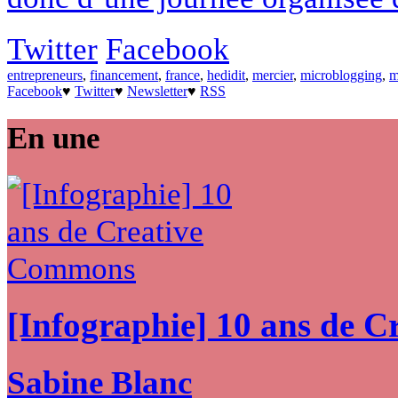
Twitter
Facebook
entrepreneurs
,
financement
,
france
,
hedidit
,
mercier
,
microblogging
,
m
Facebook
♥
Twitter
♥
Newsletter
♥
RSS
En une
[Infographie] 10 ans de 
Sabine Blanc