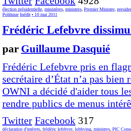
Twitter
Facebook
4928
élection présidentielle
,
ministères
,
ministres
,
Premier Ministre
,
presiden
Politique
Inédit
• 10 mai 2011
Frédéric Lefebvre dissimul
par
Guillaume Dasquié
Frédéric Lefebvre pris en flagr
secrétaire d’État n’a pas bien 
OWNI a décidé d'aider tous les 
rendre publics de menus intérê
Twitter
Facebook
317
déclaration d'intérets
,
frédéric lefebvre
,
lobbying
,
ministres
,
PIC Conse