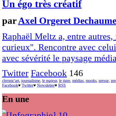
Un égo très créatif
par
Axel Orgeret Dechaum
Raphaël Meltz a, entre autres,
curieux". Rencontre avec celui 
avec sévérité le paysage médi
Twitter
Facebook
146
chronic'art
,
journalisme
,
le majeur
,
le tigre
,
médias
,
mooks
,
presse
,
pre
Facebook
♥
Twitter
♥
Newsletter
♥
RSS
En une