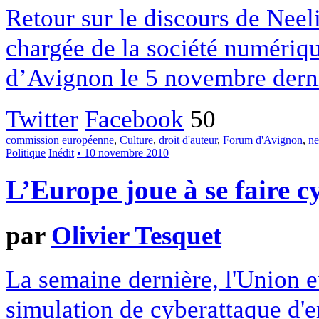
Retour sur le discours de Nee
chargée de la société numériq
d’Avignon le 5 novembre derni
Twitter
Facebook
50
commission européenne
,
Culture
,
droit d'auteur
,
Forum d'Avignon
,
ne
Politique
Inédit
• 10 novembre 2010
L’Europe joue à se faire 
par
Olivier Tesquet
La semaine dernière, l'Union 
simulation de cyberattaque d'e