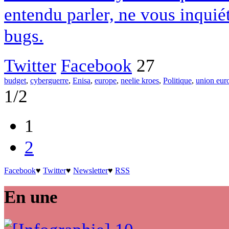
entendu parler, ne vous inquiét
bugs.
Twitter
Facebook
27
budget
,
cyberguerre
,
Enisa
,
europe
,
neelie kroes
,
Politique
,
union eur
1/2
1
2
Facebook
♥
Twitter
♥
Newsletter
♥
RSS
En une