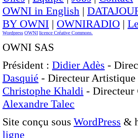
OWNI in English
|
DATAJOUR
BY OWNI
|
OWNIRADIO
|
Le
Wordpress
OWNI
licence Créative Commons.
OWNI SAS
Président :
Didier Adès
- Direc
Dasquié
- Directeur Artistique
Christophe Khaldi
- Directeur
Alexandre Talec
Site conçu sous
WordPress
& h
ligne