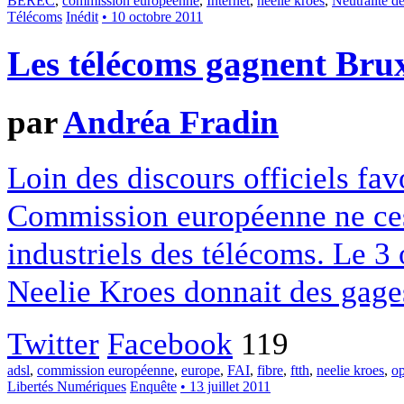
BEREC
,
commission européenne
,
Internet
,
neelie kroes
,
Neutralité d
Télécoms
Inédit
• 10 octobre 2011
Les télécoms gagnent Brux
par
Andréa Fradin
Loin des discours officiels favo
Commission européenne ne ces
industriels des télécoms. Le 3
Neelie Kroes donnait des gages
Twitter
Facebook
119
adsl
,
commission européenne
,
europe
,
FAI
,
fibre
,
ftth
,
neelie kroes
,
op
Libertés Numériques
Enquête
• 13 juillet 2011