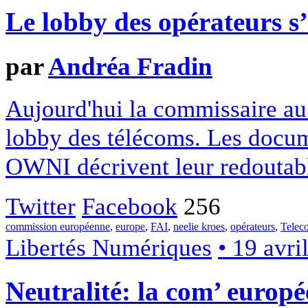
Le lobby des opérateurs s
par
Andréa Fradin
Aujourd'hui la commissaire au
lobby des télécoms. Les docum
OWNI décrivent leur redoutabl
Twitter
Facebook
256
commission européenne
,
europe
,
FAI
,
neelie kroes
,
opérateurs
,
Telec
Libertés Numériques
• 19 avri
Neutralité: la com’ europé