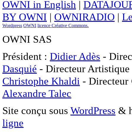
OWNI in English
|
DATAJOUR
BY OWNI
|
OWNIRADIO
|
Le
Wordpress
OWNI
licence Créative Commons.
OWNI SAS
Président :
Didier Adès
- Direc
Dasquié
- Directeur Artistique
Christophe Khaldi
- Directeur
Alexandre Talec
Site conçu sous
WordPress
& h
ligne