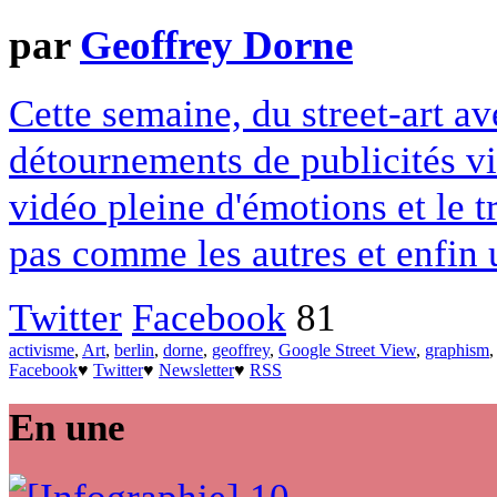
par
Geoffrey Dorne
Cette semaine, du street-art a
détournements de publicités vi
vidéo pleine d'émotions et le 
pas comme les autres et enfin
Twitter
Facebook
81
activisme
,
Art
,
berlin
,
dorne
,
geoffrey
,
Google Street View
,
graphism
Facebook
♥
Twitter
♥
Newsletter
♥
RSS
En une