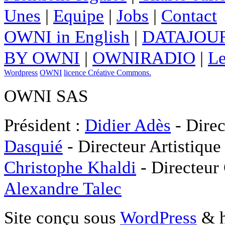
Unes
|
Equipe
|
Jobs
|
Contact
OWNI in English
|
DATAJOUR
BY OWNI
|
OWNIRADIO
|
Le
Wordpress
OWNI
licence Créative Commons.
OWNI SAS
Président :
Didier Adès
- Direc
Dasquié
- Directeur Artistique
Christophe Khaldi
- Directeur
Alexandre Talec
Site conçu sous
WordPress
& h