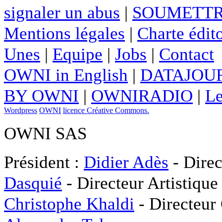
signaler un abus
|
SOUMETTR
Mentions légales
|
Charte édito
Unes
|
Equipe
|
Jobs
|
Contact
OWNI in English
|
DATAJOUR
BY OWNI
|
OWNIRADIO
|
Le
Wordpress
OWNI
licence Créative Commons.
OWNI SAS
Président :
Didier Adès
- Direc
Dasquié
- Directeur Artistique
Christophe Khaldi
- Directeur