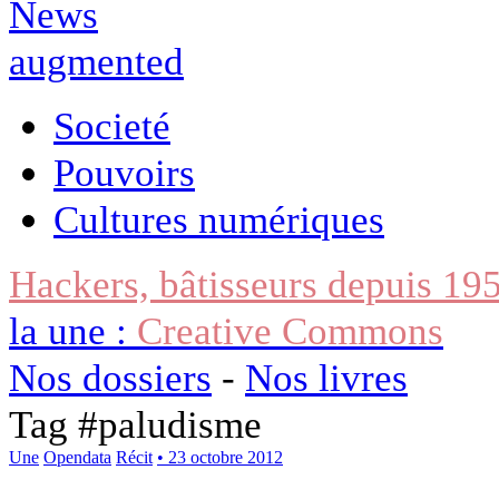
Societé
Pouvoirs
Cultures numériques
Hackers, bâtisseurs depuis 19
la une :
Creative Commons
Nos dossiers
-
Nos livres
Tag #
paludisme
Une
Opendata
Récit
• 23 octobre 2012