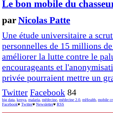
Le bon mobile du chasseu
par
Nicolas Patte
Une étude universitaire a scru
personnelles de 15 millions d
améliorer la lutte contre le pa
encourageants et l'anonymisati
privée pourraient mettre un gra
Twitter
Facebook
84
big data
,
kenya
,
malaria
,
médecine
,
médecine 2.0
,
mHealth
,
mobile c
Facebook
♥
Twitter
♥
Newsletter
♥
RSS