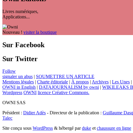
Livres numériques,
Applications...
Nouveau !
visiter la boutique
Sur Facebook
Sur Twitter
Follow
signaler un abus
|
SOUMETTRE UN ARTICLE
Mentions légales
|
Charte éditoriale
|
À propos
|
Archives
|
Les Unes
|
OWNI in English
|
DATAJOURNALISM by owni
|
WIKILEAKS 
Wordpress
OWNI
licence Créative Commons.
OWNI SAS
Président :
Didier Adès
- Directeur de la publication :
Guillaume Dasq
Talec
Site conçu sous
WordPress
& hébergé par
duke
et
chaussure en ligne