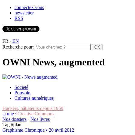
connectez-vous
newsletter
RSS
FR
-
EN
Recherche pour:
OWNI News, augmented
Societé
Pouvoirs
Cultures numériques
Hackers, bâtisseurs depuis 1959
la une :
Creative Commons
Nos dossiers
-
Nos livres
Tag #
plan
Graphisme
Chronique
• 20 avril 2012