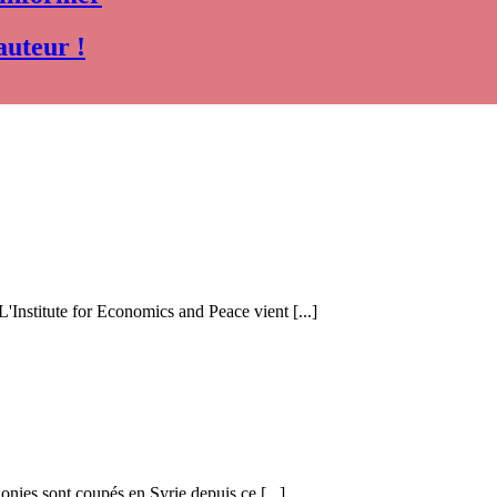
auteur !
 L'Institute for Economics and Peace vient [...]
honies sont coupés en Syrie depuis ce [...]