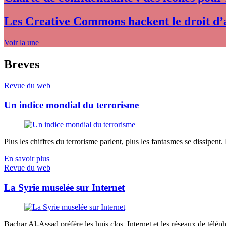
Les Creative Commons hackent le droit d’
Voir la une
Breves
Revue du web
Un indice mondial du terrorisme
Plus les chiffres du terrorisme parlent, plus les fantasmes se dissipent.
En savoir plus
Revue du web
La Syrie muselée sur Internet
Bachar Al-Assad préfère les huis clos. Internet et les réseaux de télép