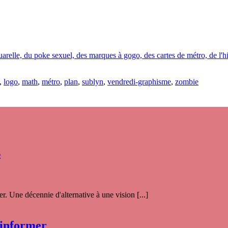
elle, du poke sexuel, des marques à gogo, des cartes de métro, de l'his
,
logo
,
math
,
métro
,
plan
,
sublyn
,
vendredi-graphisme
,
zombie
s
. Une décennie d'alternative à une vision [...]
 informer