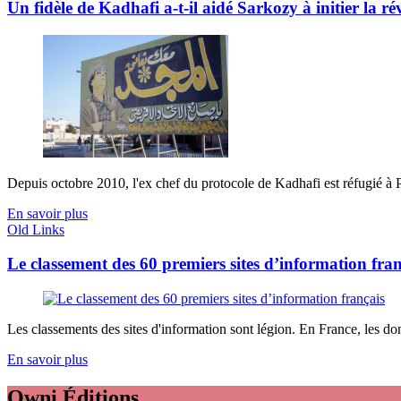
Un fidèle de Kadhafi a-t-il aidé Sarkozy à initier la ré
Depuis octobre 2010, l'ex chef du protocole de Kadhafi est réfugié à P
En savoir plus
Old Links
Le classement des 60 premiers sites d’information fran
Les classements des sites d'information sont légion. En France, les do
En savoir plus
Owni
Éditions