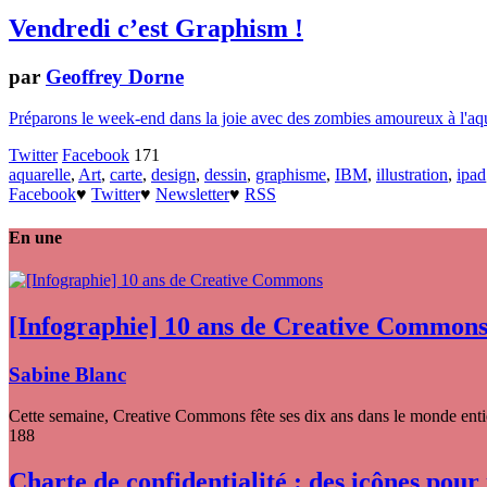
Vendredi c’est Graphism !
par
Geoffrey Dorne
Préparons le week-end dans la joie avec des zombies amoureux à l'aquar
Twitter
Facebook
171
aquarelle
,
Art
,
carte
,
design
,
dessin
,
graphisme
,
IBM
,
illustration
,
ipad
Facebook
♥
Twitter
♥
Newsletter
♥
RSS
En une
[Infographie] 10 ans de Creative Common
Sabine Blanc
Cette semaine, Creative Commons fête ses dix ans dans le monde entier
188
Charte de confidentialité : des icônes pour