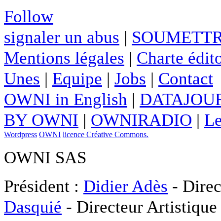
Follow
signaler un abus
|
SOUMETTR
Mentions légales
|
Charte édito
Unes
|
Equipe
|
Jobs
|
Contact
OWNI in English
|
DATAJOUR
BY OWNI
|
OWNIRADIO
|
Le
Wordpress
OWNI
licence Créative Commons.
OWNI SAS
Président :
Didier Adès
- Direc
Dasquié
- Directeur Artistique