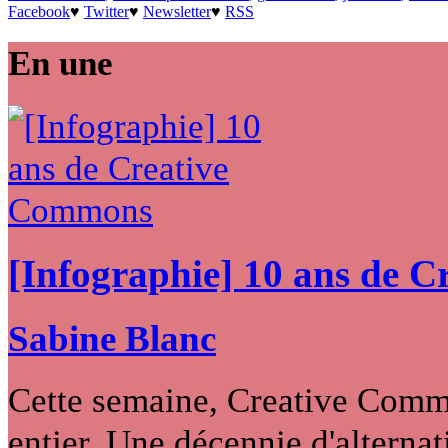
Facebook
♥
Twitter
♥
Newsletter
♥
RSS
En une
[Infographie] 10 ans de 
Sabine Blanc
Cette semaine, Creative Commo
entier. Une décennie d'alternati