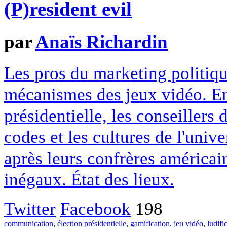
(P)resident evil
par
Anaïs Richardin
Les pros du marketing politiqu
mécanismes des jeux vidéo. En 
présidentielle, les conseillers 
codes et les cultures de l'uni
après leurs confrères américain
inégaux. État des lieux.
Twitter
Facebook
198
communication
,
élection présidentielle
,
gamification
,
jeu vidéo
,
ludifi