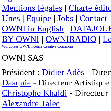
Mentions légales
|
Charte édito
Unes
|
Equipe
|
Jobs
|
Contact
OWNI in English
|
DATAJOUR
BY OWNI
|
OWNIRADIO
|
Le
Wordpress
OWNI
licence Créative Commons.
OWNI SAS
Président :
Didier Adès
- Direc
Dasquié
- Directeur Artistique
Christophe Khaldi
- Directeur
Alexandre Talec