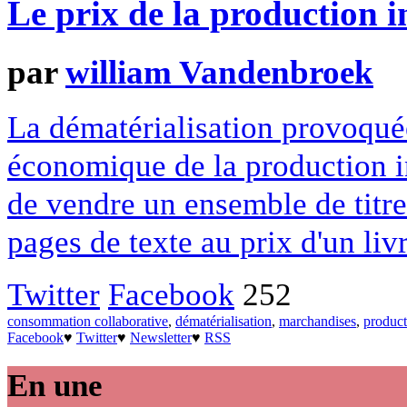
Le prix de la production in
par
william Vandenbroek
La dématérialisation provoqué
économique de la production in
de vendre un ensemble de titr
pages de texte au prix d'un liv
Twitter
Facebook
252
consommation collaborative
,
dématérialisation
,
marchandises
,
product
Facebook
♥
Twitter
♥
Newsletter
♥
RSS
En une