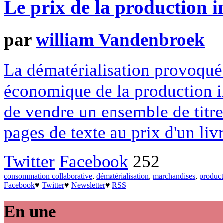
Le prix de la production in
par
william Vandenbroek
La dématérialisation provoqué
économique de la production in
de vendre un ensemble de titr
pages de texte au prix d'un liv
Twitter
Facebook
252
consommation collaborative
,
dématérialisation
,
marchandises
,
product
Facebook
♥
Twitter
♥
Newsletter
♥
RSS
En une