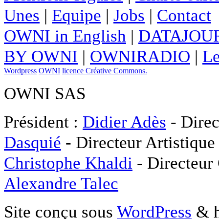
Unes
|
Equipe
|
Jobs
|
Contact
OWNI in English
|
DATAJOUR
BY OWNI
|
OWNIRADIO
|
Le
Wordpress
OWNI
licence Créative Commons.
OWNI SAS
Président :
Didier Adès
- Direc
Dasquié
- Directeur Artistique
Christophe Khaldi
- Directeur
Alexandre Talec
Site conçu sous
WordPress
& h