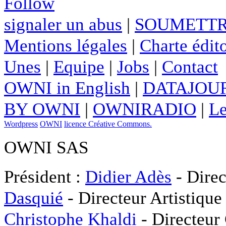
Follow
signaler un abus
|
SOUMETTR
Mentions légales
|
Charte édito
Unes
|
Equipe
|
Jobs
|
Contact
OWNI in English
|
DATAJOUR
BY OWNI
|
OWNIRADIO
|
Le
Wordpress
OWNI
licence Créative Commons.
OWNI SAS
Président :
Didier Adès
- Direc
Dasquié
- Directeur Artistique
Christophe Khaldi
- Directeur