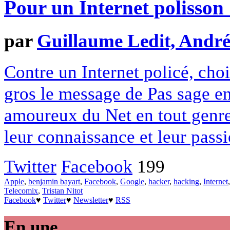
Pour un Internet polisson 
par
Guillaume Ledit, André
Contre un Internet policé, choi
gros le message de Pas sage en
amoureux du Net en tout genre
leur connaissance et leur pass
Twitter
Facebook
199
Apple
,
benjamin bayart
,
Facebook
,
Google
,
hacker
,
hacking
,
Internet
Telecomix
,
Tristan Nitot
Facebook
♥
Twitter
♥
Newsletter
♥
RSS
En une