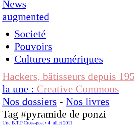
Societé
Pouvoirs
Cultures numériques
Hackers, bâtisseurs depuis 19
la une :
Creative Commons
Nos dossiers
-
Nos livres
Tag #
pyramide de ponzi
Une
B.T.P
Cross-post
• 4 juillet 2011