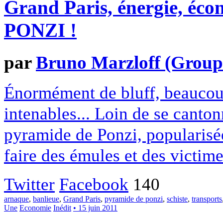
Grand Paris, énergie, 
PONZI !
par
Bruno Marzloff (Group
Énormément de bluff, beaucou
intenables... Loin de se canton
pyramide de Ponzi, popularisé
faire des émules et des victime
Twitter
Facebook
140
arnaque
,
banlieue
,
Grand Paris
,
pyramide de ponzi
,
schiste
,
transports
Une
Economie
Inédit
• 15 juin 2011