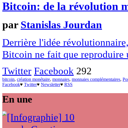
Bitcoin: de la révolution 
par
Stanislas Jourdan
Derrière l'idée révolutionnaire
Bitcoin ne fait que reproduire 
Twitter
Facebook
292
bitcoin
,
création monétaire
,
monnaies
,
monnaies complémentaires
,
Po
Facebook
♥
Twitter
♥
Newsletter
♥
RSS
En une