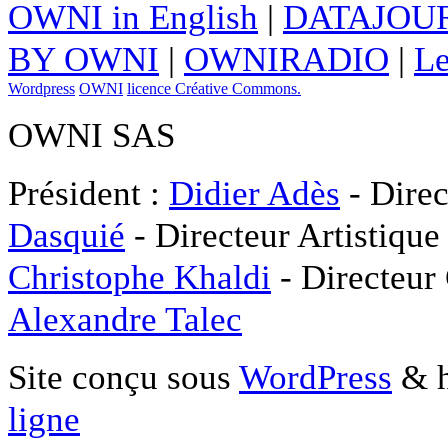
OWNI in English
|
DATAJOUR
BY OWNI
|
OWNIRADIO
|
Le
Wordpress
OWNI
licence Créative Commons.
OWNI SAS
Président :
Didier Adès
- Direc
Dasquié
- Directeur Artistique
Christophe Khaldi
- Directeur
Alexandre Talec
Site conçu sous
WordPress
& h
ligne