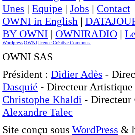
Unes
|
Equipe
|
Jobs
|
Contact
OWNI in English
|
DATAJOUR
BY OWNI
|
OWNIRADIO
|
Le
Wordpress
OWNI
licence Créative Commons.
OWNI SAS
Président :
Didier Adès
- Direc
Dasquié
- Directeur Artistique
Christophe Khaldi
- Directeur
Alexandre Talec
Site conçu sous
WordPress
& h