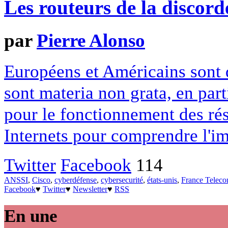
Les routeurs de la discord
par
Pierre Alonso
Européens et Américains sont 
sont materia non grata, en parti
pour le fonctionnement des ré
Internets pour comprendre l'i
Twitter
Facebook
114
ANSSI
,
Cisco
,
cyberdéfense
,
cybersecurité
,
états-unis
,
France Telec
Facebook
♥
Twitter
♥
Newsletter
♥
RSS
En une