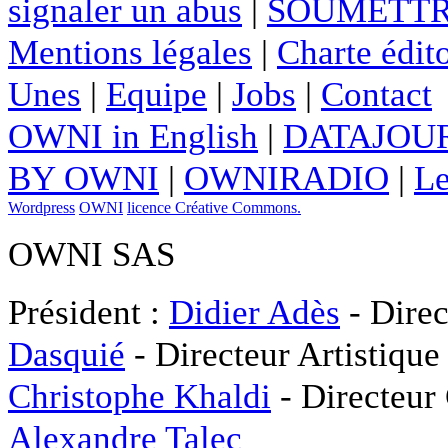
signaler un abus
|
SOUMETTR
Mentions légales
|
Charte édito
Unes
|
Equipe
|
Jobs
|
Contact
OWNI in English
|
DATAJOUR
BY OWNI
|
OWNIRADIO
|
Le
Wordpress
OWNI
licence Créative Commons.
OWNI SAS
Président :
Didier Adès
- Direc
Dasquié
- Directeur Artistique
Christophe Khaldi
- Directeur
Alexandre Talec