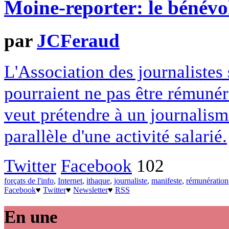
Moine-reporter: le bénév
par
JCFeraud
L'Association des journalistes s
pourraient ne pas être rémuné
veut prétendre à un journalism
parallèle d'une activité salarié.
Twitter
Facebook
102
forçats de l'info
,
Internet
,
ithaque
,
journaliste
,
manifeste
,
rémunération
Facebook
♥
Twitter
♥
Newsletter
♥
RSS
En une