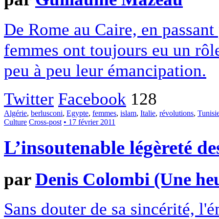
De Rome au Caire, en passant p
femmes ont toujours eu un rôle
peu à peu leur émancipation.
Twitter
Facebook
128
Algérie
,
berlusconi
,
Egypte
,
femmes
,
islam
,
Italie
,
révolutions
,
Tunisi
Culture
Cross-post
• 17 février 2011
L’insoutenable légèreté de
par
Denis Colombi (Une heu
Sans douter de sa sincérité, l'