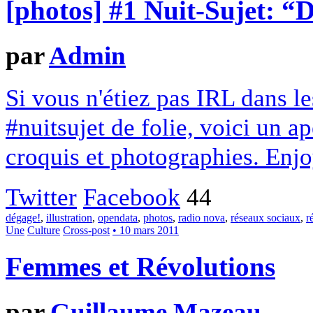
[photos] #1 Nuit-Sujet: “
par
Admin
Si vous n'étiez pas IRL dans l
#nuitsujet de folie, voici un a
croquis et photographies. Enjo
Twitter
Facebook
44
dégage!
,
illustration
,
opendata
,
photos
,
radio nova
,
réseaux sociaux
,
r
Une
Culture
Cross-post
• 10 mars 2011
Femmes et Révolutions
par
Guillaume Mazeau