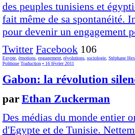
des peuples tunisiens et égypti
fait même de sa spontanéité. In
pour devenir un engagement p
Twitter
Facebook
106
Egypte
,
émotions
,
engagement
,
révolutions
,
sociologie
,
Stéphane Hes
Politique
Traduction
• 16 février 2011
Gabon: la révolution silen
par
Ethan Zuckerman
Des médias du monde entier on
d'Egypte et de Tunisie. Nettem