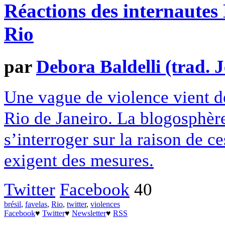
Réactions des internautes 
Rio
par
Debora Baldelli (trad. J
Une vague de violence vient de 
Rio de Janeiro. La blogosphèr
s’interroger sur la raison de ce
exigent des mesures.
Twitter
Facebook
40
brésil
,
favelas
,
Rio
,
twitter
,
violences
Facebook
♥
Twitter
♥
Newsletter
♥
RSS