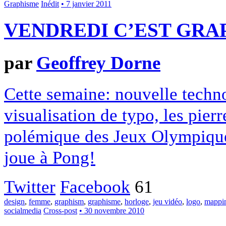
Graphisme
Inédit
• 7 janvier 2011
VENDREDI C’EST GRAP
par
Geoffrey Dorne
Cette semaine: nouvelle techn
visualisation de typo, les pierr
polémique des Jeux Olympique
joue à Pong!
Twitter
Facebook
61
design
,
femme
,
graphism
,
graphisme
,
horloge
,
jeu vidéo
,
logo
,
mappi
socialmedia
Cross-post
• 30 novembre 2010