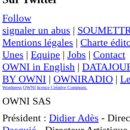
Follow
signaler un abus
|
SOUMETTR
Mentions légales
|
Charte édito
Unes
|
Equipe
|
Jobs
|
Contact
OWNI in English
|
DATAJOUR
BY OWNI
|
OWNIRADIO
|
Le
Wordpress
OWNI
licence Créative Commons.
OWNI SAS
Président :
Didier Adès
- Direc
Dasquié
- Directeur Artistique