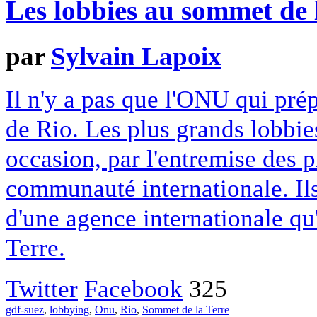
Les lobbies au sommet de 
par
Sylvain Lapoix
Il n'y a pas que l'ONU qui pré
de Rio. Les plus grands lobbies
occasion, par l'entremise des 
communauté internationale. Ils
d'une agence internationale qu'
Terre.
Twitter
Facebook
325
gdf-suez
,
lobbying
,
Onu
,
Rio
,
Sommet de la Terre