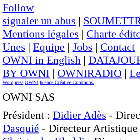
Follow
signaler un abus
|
SOUMETTR
Mentions légales
|
Charte édito
Unes
|
Equipe
|
Jobs
|
Contact
OWNI in English
|
DATAJOUR
BY OWNI
|
OWNIRADIO
|
Le
Wordpress
OWNI
licence Créative Commons.
OWNI SAS
Président :
Didier Adès
- Direc
Dasquié
- Directeur Artistique