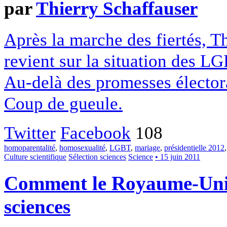
par
Thierry Schaffauser
Après la marche des fiertés, T
revient sur la situation des L
Au-delà des promesses électoral
Coup de gueule.
Twitter
Facebook
108
homoparentalité
,
homosexualité
,
LGBT
,
mariage
,
présidentielle 2012
Culture scientifique
Sélection sciences
Science
• 15 juin 2011
Comment le Royaume-Uni 
sciences