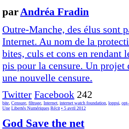
par
Andréa Fradin
Outre-Manche, des élus sont pa
Internet. Au nom de la protecti
bites, culs et cons en rendant 
pis pour la censure. Un projet 
une nouvelle censure.
Twitter
Facebook
242
bite
,
Censure
,
filtrage
,
Internet
,
internet watch foundation
,
loppsi
,
opt-
Une
Libertés Numériques
Récit
• 5 avril 2012
God Save the net