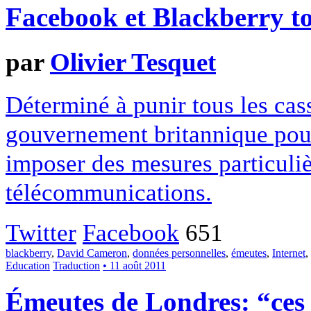
Facebook et Blackberry to
par
Olivier Tesquet
Déterminé à punir tous les ca
gouvernement britannique pourr
imposer des mesures particuliè
télécommunications.
Twitter
Facebook
651
blackberry
,
David Cameron
,
données personnelles
,
émeutes
,
Internet
,
Education
Traduction
• 11 août 2011
Émeutes de Londres: “ces 