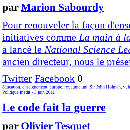
par
Marion Sabourdy
Pour renouveler la façon d'ense
initiatives comme
La main à l
a lancé le
National Science Le
ancien directeur, nous le prése
Twitter
Facebook
0
éducation
,
enseignement
,
europe
,
royaume uni
,
Sir John Holman
,
vul
Politique
Inédit
• 3 juin 2011
Le code fait la guerre
par
Olivier Tesquet