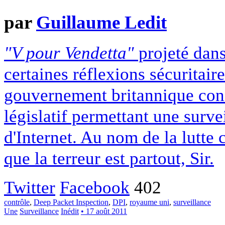
par
Guillaume Ledit
"V pour Vendetta"
projeté dans
certaines réflexions sécuritair
gouvernement britannique conç
législatif permettant une surve
d'Internet. Au nom de la lutte 
que la terreur est partout, Sir.
Twitter
Facebook
402
contrôle
,
Deep Packet Inspection
,
DPI
,
royaume uni
,
surveillance
Une
Surveillance
Inédit
• 17 août 2011