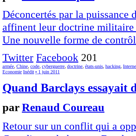
Déconcertés par la puissance de
affinent leur doctrine militai
Une nouvelle forme de contrôl
Twitter
Facebook
201
armée
,
Chine
,
code
,
cyberguerre
,
doctrine
,
états-unis
,
hacking
,
Interne
Economie
Inédit
• 1 juin 2011
Quand Barclays essayait d
par
Renaud Coureau
Retour sur un conflit qui a op