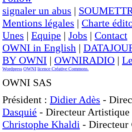
signaler un abus
|
SOUMETTR
Mentions légales
|
Charte édito
Unes
|
Equipe
|
Jobs
|
Contact
OWNI in English
|
DATAJOUR
BY OWNI
|
OWNIRADIO
|
Le
Wordpress
OWNI
licence Créative Commons.
OWNI SAS
Président :
Didier Adès
- Direc
Dasquié
- Directeur Artistique
Christophe Khaldi
- Directeur