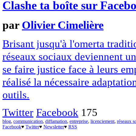
Clashe ta boîte sur Faceb
par
Olivier Cimelière
Brisant jusqu'à l'omerta tradit
réseaux sociaux deviennent un
se faire justice face à leurs em
réalisé la nécessaire adaptatio
outils.
Twitter
Facebook
175
blog
,
communication
,
diffamation
,
entreprise
,
licenciement
,
réseaux s
Facebook
♥
Twitter
♥
Newsletter
♥
RSS