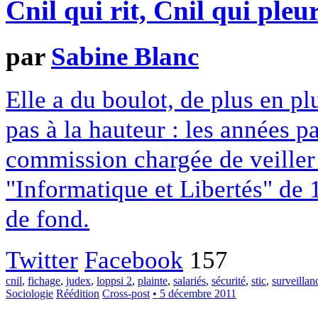
Cnil qui rit, Cnil qui pleu
par
Sabine Blanc
Elle a du boulot, de plus en p
pas à la hauteur : les années p
commission chargée de veiller à
"Informatique et Libertés" de 
de fond.
Twitter
Facebook
157
cnil
,
fichage
,
judex
,
loppsi 2
,
plainte
,
salariés
,
sécurité
,
stic
,
surveillan
Sociologie
Réédition
Cross-post
• 5 décembre 2011