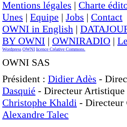
Mentions légales
|
Charte édito
Unes
|
Equipe
|
Jobs
|
Contact
OWNI in English
|
DATAJOUR
BY OWNI
|
OWNIRADIO
|
Le
Wordpress
OWNI
licence Créative Commons.
OWNI SAS
Président :
Didier Adès
- Direc
Dasquié
- Directeur Artistique
Christophe Khaldi
- Directeur
Alexandre Talec