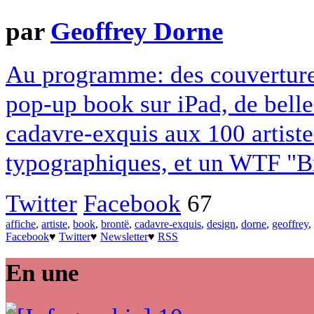
par
Geoffrey Dorne
Au programme: des couvertures
pop-up book sur iPad, de belle
cadavre-exquis aux 100 artistes
typographiques, et un WTF "B
Twitter
Facebook
67
affiche
,
artiste
,
book
,
brontë
,
cadavre-exquis
,
design
,
dorne
,
geoffrey
,
Facebook
♥
Twitter
♥
Newsletter
♥
RSS
En une