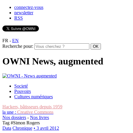
connectez-vous
newsletter
RSS
FR
-
EN
Recherche pour:
OWNI News, augmented
Societé
Pouvoirs
Cultures numériques
Hackers, bâtisseurs depuis 1959
la une :
Creative Commons
Nos dossiers
-
Nos livres
Tag #
Simon Rogers
Data
Chronique
• 3 avril 2012