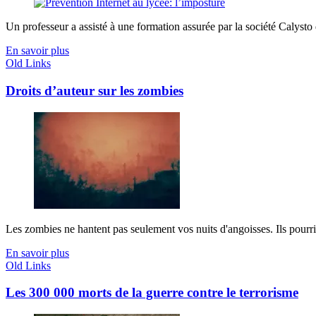
Un professeur a assisté à une formation assurée par la société Calysto da
En savoir plus
Old Links
Droits d’auteur sur les zombies
Les zombies ne hantent pas seulement vos nuits d'angoisses. Ils pourris
En savoir plus
Old Links
Les 300 000 morts de la guerre contre le terrorisme