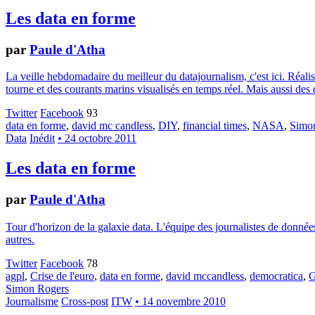
Les data en forme
par
Paule d'Atha
La veille hebdomadaire du meilleur du datajournalism, c'est ici. Réalisé
tourne et des courants marins visualisés en temps réel. Mais aussi d
Twitter
Facebook
93
data en forme
,
david mc candless
,
DIY
,
financial times
,
NASA
,
Simo
Data
Inédit
• 24 octobre 2011
Les data en forme
par
Paule d'Atha
Tour d'horizon de la galaxie data. L'équipe des journalistes de donnée
autres.
Twitter
Facebook
78
agpl
,
Crise de l'euro
,
data en forme
,
david mccandless
,
democratica
,
G
Simon Rogers
Journalisme
Cross-post
ITW
• 14 novembre 2010