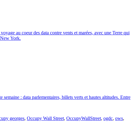
n voyage au coeur des data contre vents et marées, avec une Terre qui
à New York.
emaine : data parlementaires, billets verts et hautes altitudes. Entre
cupy georges
,
Occupy Wall Street
,
OccupyWallStreet
,
ogdc
,
ows
,