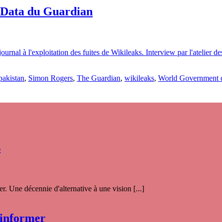
 Data du Guardian
rnal à l'exploitation des fuites de Wikileaks. Interview par l'atelier d
pakistan
,
Simon Rogers
,
The Guardian
,
wikileaks
,
World Government 
s
. Une décennie d'alternative à une vision [...]
 informer