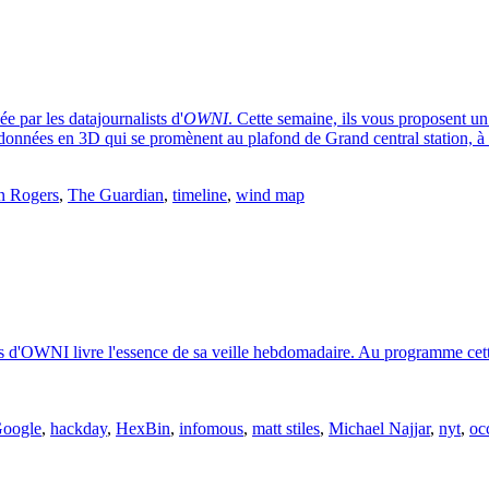
e par les datajournalists d'
OWNI
. Cette semaine, ils vous proposent u
es données en 3D qui se promènent au plafond de Grand central station, 
n Rogers
,
The Guardian
,
timeline
,
wind map
s d'OWNI livre l'essence de sa veille hebdomadaire. Au programme cette s
oogle
,
hackday
,
HexBin
,
infomous
,
matt stiles
,
Michael Najjar
,
nyt
,
oc