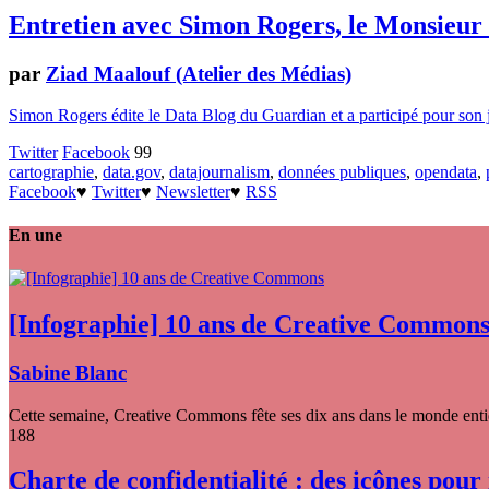
Entretien avec Simon Rogers, le Monsieur
par
Ziad Maalouf (Atelier des Médias)
Simon Rogers édite le Data Blog du Guardian et a participé pour son jou
Twitter
Facebook
99
cartographie
,
data.gov
,
datajournalism
,
données publiques
,
opendata
,
Facebook
♥
Twitter
♥
Newsletter
♥
RSS
En une
[Infographie] 10 ans de Creative Common
Sabine Blanc
Cette semaine, Creative Commons fête ses dix ans dans le monde entier
188
Charte de confidentialité : des icônes pour