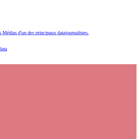
es Médias d'un des principaux datajournalistes.
data