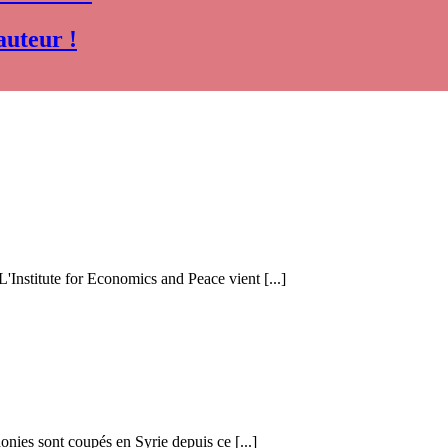
auteur !
 L'Institute for Economics and Peace vient [...]
honies sont coupés en Syrie depuis ce [...]