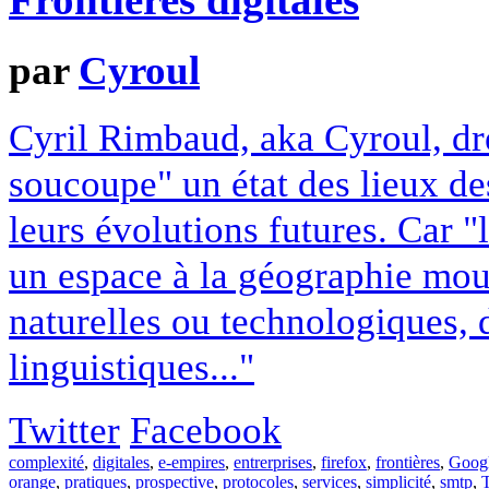
Frontières digitales
par
Cyroul
Cyril Rimbaud, aka Cyroul, dre
soucoupe" un état des lieux des
leurs évolutions futures. Car "le
un espace à la géographie mouv
naturelles ou technologiques, 
linguistiques..."
Twitter
Facebook
complexité
,
digitales
,
e-empires
,
entrerprises
,
firefox
,
frontières
,
Goog
orange
,
pratiques
,
prospective
,
protocoles
,
services
,
simplicité
,
smtp
,