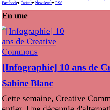
Facebook
♥
Twitter
♥
Newsletter
♥
RSS
En une
[Infographie] 10 ans de 
Sabine Blanc
Cette semaine, Creative Commo
entier. Une décennie d'alternati