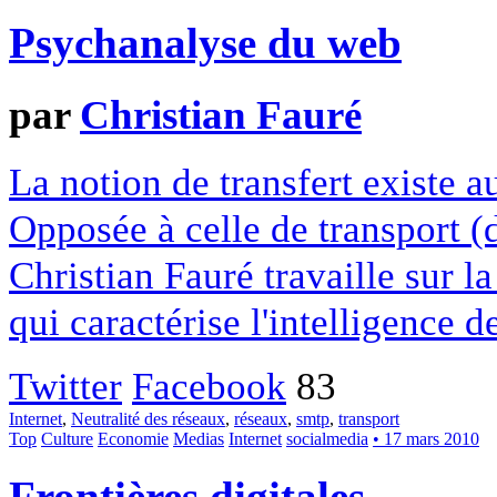
Psychanalyse du web
par
Christian Fauré
La notion de transfert existe au
Opposée à celle de transport (
Christian Fauré travaille sur la
qui caractérise l'intelligence d
Twitter
Facebook
83
Internet
,
Neutralité des réseaux
,
réseaux
,
smtp
,
transport
Top
Culture
Economie
Medias
Internet
socialmedia
• 17 mars 2010