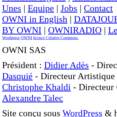
Unes
|
Equipe
|
Jobs
|
Contact
OWNI in English
|
DATAJOUR
BY OWNI
|
OWNIRADIO
|
Le
Wordpress
OWNI
licence Créative Commons.
OWNI SAS
Président :
Didier Adès
- Direc
Dasquié
- Directeur Artistique
Christophe Khaldi
- Directeur
Alexandre Talec
Site conçu sous
WordPress
& h