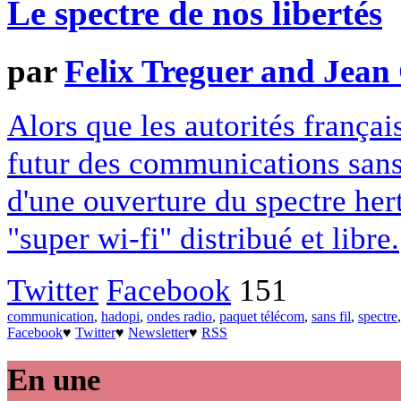
Le spectre de nos libertés
par
Felix Treguer and Jean
Alors que les autorités françai
futur des communications sans 
d'une ouverture du spectre he
"super wi-fi" distribué et libre.
Twitter
Facebook
151
communication
,
hadopi
,
ondes radio
,
paquet télécom
,
sans fil
,
spectre
Facebook
♥
Twitter
♥
Newsletter
♥
RSS
En une