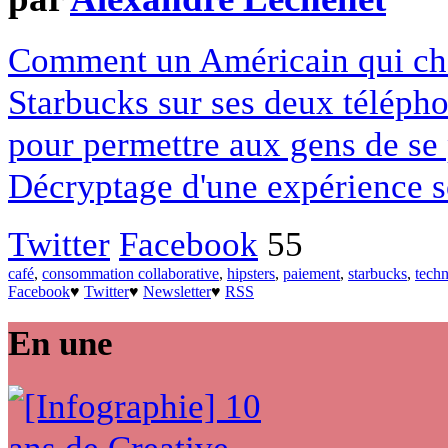
Comment un Américain qui cher
Starbucks sur ses deux télépho
pour permettre aux gens de se 
Décryptage d'une expérience s
Twitter
Facebook
55
café
,
consommation collaborative
,
hipsters
,
paiement
,
starbucks
,
techn
Facebook
♥
Twitter
♥
Newsletter
♥
RSS
En une