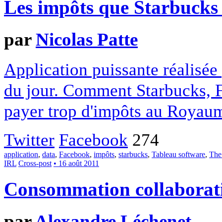
Les impôts que Starbucks 
par
Nicolas Patte
Application puissante réalisée
du jour. Comment Starbucks, F
payer trop d'impôts au Royau
Twitter
Facebook
274
application
,
data
,
Facebook
,
impôts
,
starbucks
,
Tableau software
,
The
IRL
Cross-post
• 16 août 2011
Consommation collaborati
par
Alexandre Léchenet