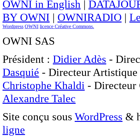
OWNI in English
|
DATAJOUR
BY OWNI
|
OWNIRADIO
|
Le
Wordpress
OWNI
licence Créative Commons.
OWNI SAS
Président :
Didier Adès
- Direc
Dasquié
- Directeur Artistique
Christophe Khaldi
- Directeur
Alexandre Talec
Site conçu sous
WordPress
& h
ligne