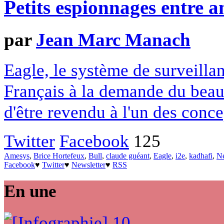
Petits espionnages entre a
par
Jean Marc Manach
Eagle, le système de surveillan
Français à la demande du beau-
d'être revendu à l'un des conc
Twitter
Facebook
125
Amesys
,
Brice Hortefeux
,
Bull
,
claude guéant
,
Eagle
,
i2e
,
kadhafi
,
N
Facebook
♥
Twitter
♥
Newsletter
♥
RSS
En une