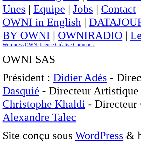
Unes
|
Equipe
|
Jobs
|
Contact
OWNI in English
|
DATAJOUR
BY OWNI
|
OWNIRADIO
|
Le
Wordpress
OWNI
licence Créative Commons.
OWNI SAS
Président :
Didier Adès
- Direc
Dasquié
- Directeur Artistique
Christophe Khaldi
- Directeur
Alexandre Talec
Site conçu sous
WordPress
& h