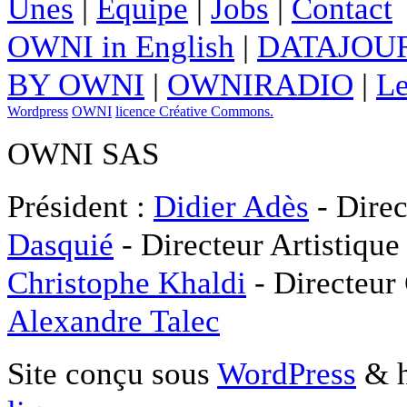
Unes
|
Equipe
|
Jobs
|
Contact
OWNI in English
|
DATAJOUR
BY OWNI
|
OWNIRADIO
|
Le
Wordpress
OWNI
licence Créative Commons.
OWNI SAS
Président :
Didier Adès
- Direc
Dasquié
- Directeur Artistique
Christophe Khaldi
- Directeur
Alexandre Talec
Site conçu sous
WordPress
& h