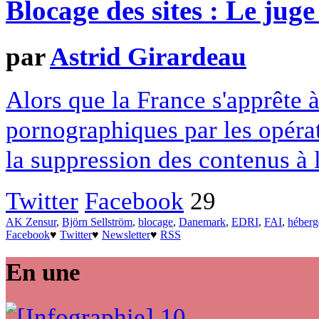
Blocage des sites : Le juge
par
Astrid Girardeau
Alors que la France s'apprête à
pornographiques par les opéra
la suppression des contenus à l
Twitter
Facebook
29
AK Zensur
,
Björn Sellström
,
blocage
,
Danemark
,
EDRI
,
FAI
,
héberg
Facebook
♥
Twitter
♥
Newsletter
♥
RSS
En une