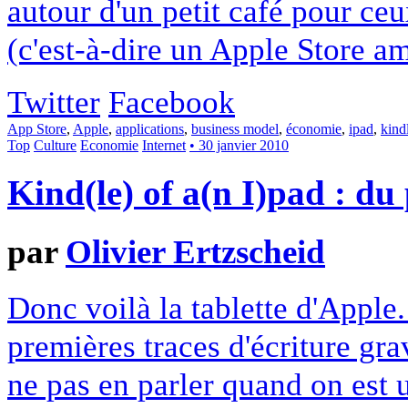
autour d'un petit café pour ce
(c'est-à-dire un Apple Store am
Twitter
Facebook
App Store
,
Apple
,
applications
,
business model
,
économie
,
ipad
,
kind
Top
Culture
Economie
Internet
• 30 janvier 2010
Kind(le) of a(n I)pad : du 
par
Olivier Ertzscheid
Donc voilà la tablette d'Apple
premières traces d'écriture grav
ne pas en parler quand on est 