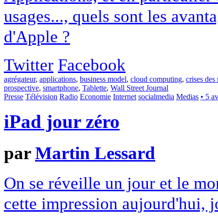
usages..., quels sont les avanta
d'Apple ?
Twitter
Facebook
agrégateur
,
applications
,
business model
,
cloud computing
,
crises des
prospective
,
smartphone
,
Tablette
,
Wall Street Journal
Presse
Télévision
Radio
Economie
Internet
socialmedia
Medias
• 5 a
iPad jour zéro
par
Martin Lessard
On se réveille un jour et le m
cette impression aujourd'hui, 