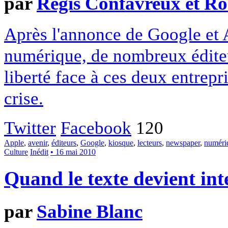
par
Régis Confavreux et Ro
Après l'annonce de Google et 
numérique, de nombreux éditeu
liberté face à ces deux entrep
crise.
Twitter
Facebook
120
Apple
,
avenir
,
éditeurs
,
Google
,
kiosque
,
lecteurs
,
newspaper
,
numéri
Culture
Inédit
• 16 mai 2010
Quand le texte devient inte
par
Sabine Blanc