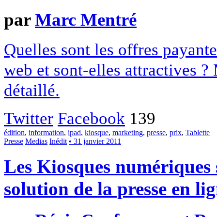
par
Marc Mentré
Quelles sont les offres payante
web et sont-elles attractives 
détaillé.
Twitter
Facebook
139
édition
,
information
,
ipad
,
kiosque
,
marketing
,
presse
,
prix
,
Tablette
Presse
Medias
Inédit
• 31 janvier 2011
Les Kiosques numériques s
solution de la presse en li