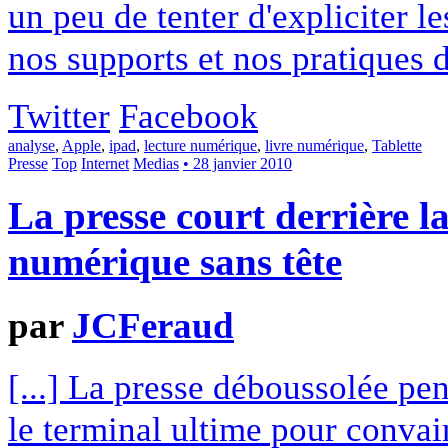
un peu de tenter d'expliciter l
nos supports et nos pratiques d
Twitter
Facebook
analyse
,
Apple
,
ipad
,
lecture numérique
,
livre numérique
,
Tablette
Presse
Top
Internet
Medias
• 28 janvier 2010
La presse court derrière 
numérique sans tête
par
JCFeraud
[...] La presse déboussolée pens
le terminal ultime pour convai