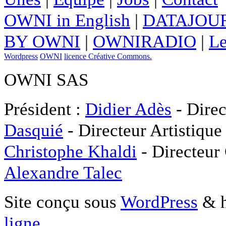
OWNI in English
|
DATAJOUR
BY OWNI
|
OWNIRADIO
|
Le
Wordpress
OWNI
licence Créative Commons.
OWNI SAS
Président :
Didier Adès
- Direc
Dasquié
- Directeur Artistique
Christophe Khaldi
- Directeur
Alexandre Talec
Site conçu sous
WordPress
& h
ligne