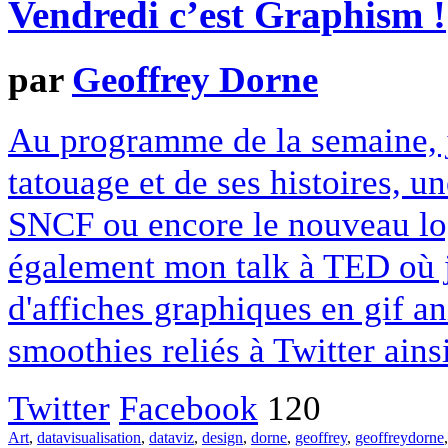
Vendredi c’est Graphism !
par
Geoffrey Dorne
Au programme de la semaine, je
tatouage et de ses histoires, u
SNCF ou encore le nouveau log
également mon talk à TED où je
d'affiches graphiques en gif a
smoothies reliés à Twitter ain
Twitter
Facebook
120
Art
,
datavisualisation
,
dataviz
,
design
,
dorne
,
geoffrey
,
geoffreydorne