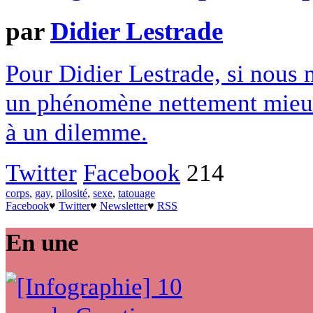
par
Didier Lestrade
Pour Didier Lestrade, si nous 
un phénomène nettement mieux
à un dilemme.
Twitter
Facebook
214
corps
,
gay
,
pilosité
,
sexe
,
tatouage
Facebook
♥
Twitter
♥
Newsletter
♥
RSS
En une