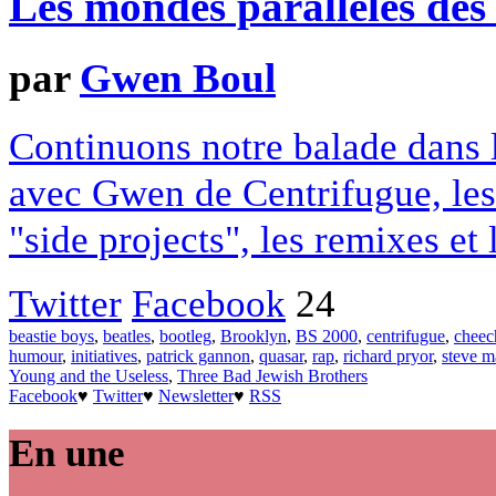
Les mondes parallèles des
par
Gwen Boul
Continuons notre balade dans l
avec Gwen de Centrifugue, les
"side projects", les remixes et 
Twitter
Facebook
24
beastie boys
,
beatles
,
bootleg
,
Brooklyn
,
BS 2000
,
centrifugue
,
cheec
humour
,
initiatives
,
patrick gannon
,
quasar
,
rap
,
richard pryor
,
steve m
Young and the Useless
,
Three Bad Jewish Brothers
Facebook
♥
Twitter
♥
Newsletter
♥
RSS
En une