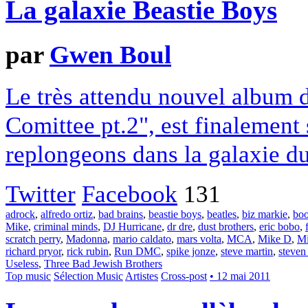
La galaxie Beastie Boys
par
Gwen Boul
Le très attendu nouvel album 
Comittee pt.2", est finalement 
replongeons dans la galaxie du
Twitter
Facebook
131
adrock
,
alfredo ortiz
,
bad brains
,
beastie boys
,
beatles
,
biz markie
,
boo
Mike
,
criminal minds
,
DJ Hurricane
,
dr dre
,
dust brothers
,
eric bobo
,
scratch perry
,
Madonna
,
mario caldato
,
mars volta
,
MCA
,
Mike D
,
Mi
richard pryor
,
rick rubin
,
Run DMC
,
spike jonze
,
steve martin
,
steven
Useless
,
Three Bad Jewish Brothers
Top music
Sélection Music
Artistes
Cross-post
• 12 mai 2011