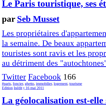
Le Paris touristique, ses é
par
Seb Musset
Les propriétaires d'appartemen
la semaine. De beaux appartem
touristes sont ravis et les prop
au détriment des "autochtones
Twitter
Facebook
166
#paris
,
foncier
,
ghetto
,
immobilier
,
logement
,
tourisme
Edition
Inédit
• 16 mai 2011
La géolocalisation est-elle 