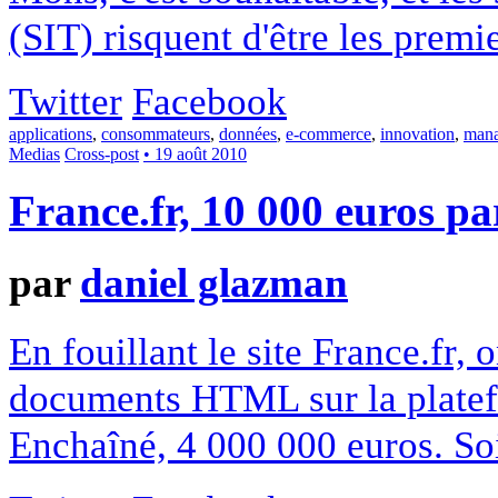
(SIT) risquent d'être les premi
Twitter
Facebook
applications
,
consommateurs
,
données
,
e-commerce
,
innovation
,
man
Medias
Cross-post
• 19 août 2010
France.fr, 10 000 euros pa
par
daniel glazman
En fouillant le site France.fr, 
documents HTML sur la platef
Enchaîné, 4 000 000 euros. So