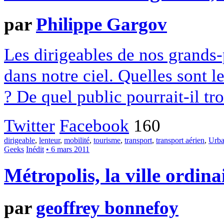
par
Philippe Gargov
Les dirigeables de nos grands
dans notre ciel. Quelles sont l
? De quel public pourrait-il tr
Twitter
Facebook
160
dirigeable
,
lenteur
,
mobilité
,
tourisme
,
transport
,
transport aérien
,
Urban
Geeks
Inédit
• 6 mars 2011
Métropolis, la ville ordi
par
geoffrey bonnefoy