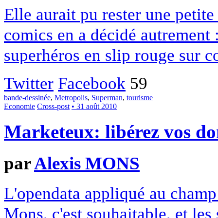
Elle aurait pu rester une petit
comics en a décidé autrement :
superhéros en slip rouge sur co
Twitter
Facebook
59
bande-dessinée
,
Metropolis
,
Superman
,
tourisme
Economie
Cross-post
• 31 août 2010
Marketeux: libérez vos do
par
Alexis MONS
L'opendata appliqué au champ
Mons, c'est souhaitable, et les