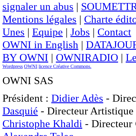
signaler un abus
|
SOUMETTR
Mentions légales
|
Charte édito
Unes
|
Equipe
|
Jobs
|
Contact
OWNI in English
|
DATAJOUR
BY OWNI
|
OWNIRADIO
|
Le
Wordpress
OWNI
licence Créative Commons.
OWNI SAS
Président :
Didier Adès
- Direc
Dasquié
- Directeur Artistique
Christophe Khaldi
- Directeur