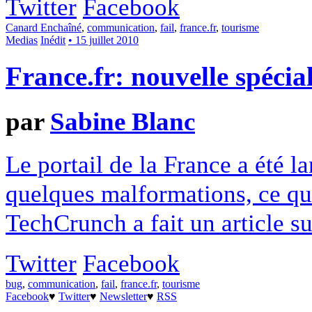
Twitter
Facebook
Canard Enchaîné
,
communication
,
fail
,
france.fr
,
tourisme
Medias
Inédit
• 15 juillet 2010
France.fr: nouvelle spécial
par
Sabine Blanc
Le portail de la France a été l
quelques malformations, ce qui
TechCrunch a fait un article sur
Twitter
Facebook
bug
,
communication
,
fail
,
france.fr
,
tourisme
Facebook
♥
Twitter
♥
Newsletter
♥
RSS