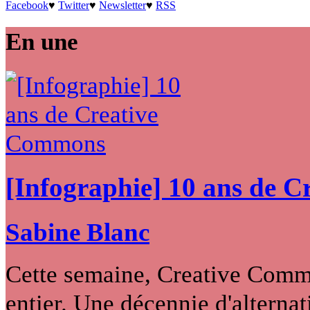
Facebook
♥
Twitter
♥
Newsletter
♥
RSS
En une
[Infographie] 10 ans de 
Sabine Blanc
Cette semaine, Creative Commo
entier. Une décennie d'alternati