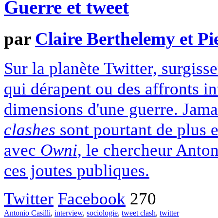
Guerre et tweet
par
Claire Berthelemy et Pi
Sur la planète Twitter, surgiss
qui dérapent ou des affronts i
dimensions d'une guerre. Jamai
clashes
sont pourtant de plus e
avec
Owni
, le chercheur Anton
ces joutes publiques.
Twitter
Facebook
270
Antonio Casilli
,
interview
,
sociologie
,
tweet clash
,
twitter