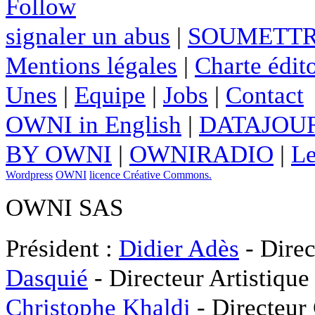
Follow
signaler un abus
|
SOUMETTR
Mentions légales
|
Charte édito
Unes
|
Equipe
|
Jobs
|
Contact
OWNI in English
|
DATAJOUR
BY OWNI
|
OWNIRADIO
|
Le
Wordpress
OWNI
licence Créative Commons.
OWNI SAS
Président :
Didier Adès
- Direc
Dasquié
- Directeur Artistique
Christophe Khaldi
- Directeur