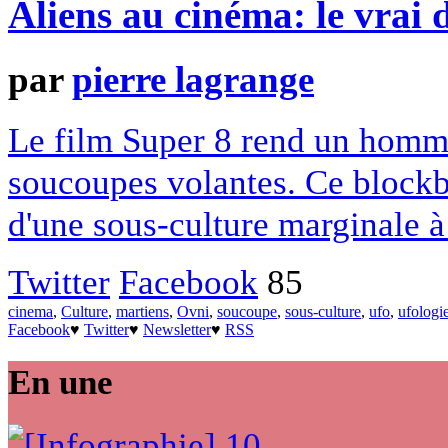
Aliens au cinéma: le vrai
par
pierre lagrange
Le film Super 8 rend un homm
soucoupes volantes. Ce blockbu
d'une sous-culture marginale à
Twitter
Facebook
85
cinema
,
Culture
,
martiens
,
Ovni
,
soucoupe
,
sous-culture
,
ufo
,
ufologi
Facebook
♥
Twitter
♥
Newsletter
♥
RSS
En une