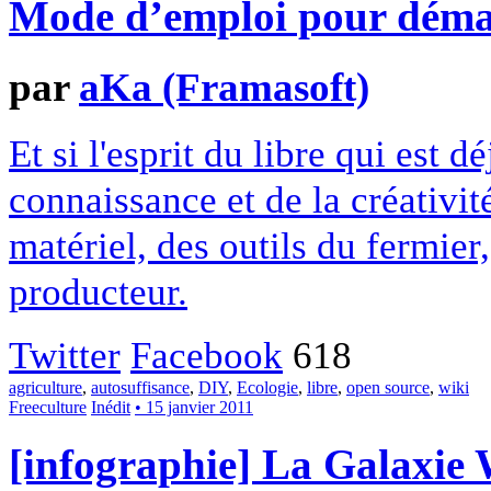
Mode d’emploi pour démarr
par
aKa (Framasoft)
Et si l'esprit du libre qui est d
connaissance et de la créativit
matériel, des outils du fermier
producteur.
Twitter
Facebook
618
agriculture
,
autosuffisance
,
DIY
,
Ecologie
,
libre
,
open source
,
wiki
Freeculture
Inédit
• 15 janvier 2011
[infographie] La Galaxie