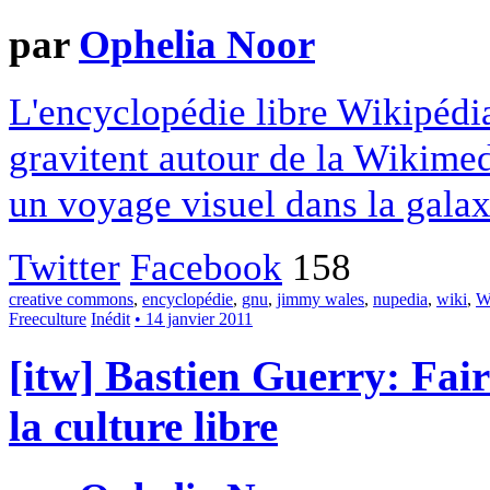
par
Ophelia Noor
L'encyclopédie libre Wikipédia
gravitent autour de la Wikime
un voyage visuel dans la gala
Twitter
Facebook
158
creative commons
,
encyclopédie
,
gnu
,
jimmy wales
,
nupedia
,
wiki
,
W
Freeculture
Inédit
• 14 janvier 2011
[itw] Bastien Guerry: Fair
la culture libre