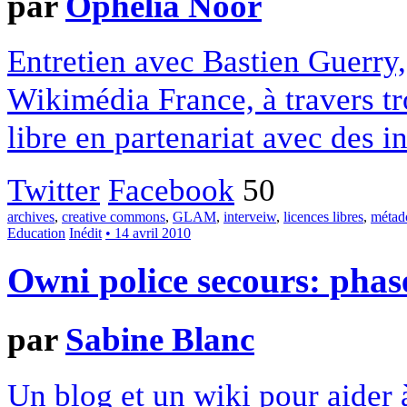
par
Ophelia Noor
Entretien avec Bastien Guerry,
Wikimédia France, à travers tro
libre en partenariat avec des in
Twitter
Facebook
50
archives
,
creative commons
,
GLAM
,
interveiw
,
licences libres
,
métad
Education
Inédit
• 14 avril 2010
Owni police secours: phas
par
Sabine Blanc
Un blog et un wiki pour aider à