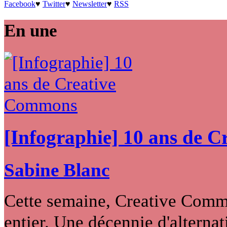
Facebook
♥
Twitter
♥
Newsletter
♥
RSS
En une
[Infographie] 10 ans de 
Sabine Blanc
Cette semaine, Creative Commo
entier. Une décennie d'alternati