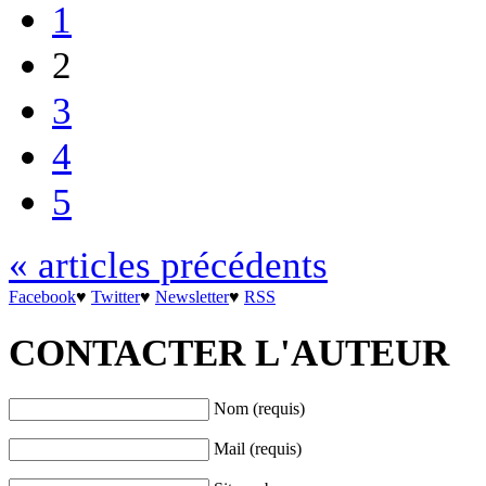
1
2
3
4
5
« articles précédents
Facebook
♥
Twitter
♥
Newsletter
♥
RSS
CONTACTER L'AUTEUR
Nom (requis)
Mail (requis)