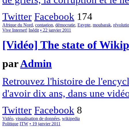
Twitter
Facebook
174
Afrique du Nord
,
contagion
,
démocratie
,
Egypte
,
moubarak
,
révoluti
Vive Internet!
Inédit
• 22 janvier 2011
[Vidéo] The state of Wiki
par
Admin
Retrouvez l'histoire de l'encyc
d'avoir dix ans, dans une vidéo
Twitter
Facebook
8
Vidéo
,
visualisation de données
,
wikipedia
Politique
ITW
• 19 janvier 2011