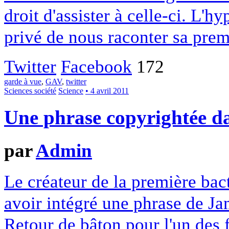
droit d'assister à celle-ci. L'h
privé de nous raconter sa prem
Twitter
Facebook
172
garde à vue
,
GAV
,
twitter
Sciences société
Science
• 4 avril 2011
Une phrase copyrightée da
par
Admin
Le créateur de la première bac
avoir intégré une phrase de Ja
Retour de bâton pour l'un des 