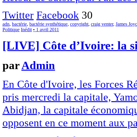
Twitter
Facebook
30
adn
,
bactérie
,
bactérie synthétique
,
copyright
,
craig venter
,
James Joy
Politique
Inédit
• 1 avril 2011
[LIVE] Côte d’Ivoire: la s
par
Admin
En Côte d'Ivoire, les Forces R
pris mercredi la capitale, Yamo
Abidjan, la capitale économiq
opposent en ce moment aux pa