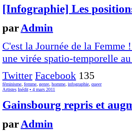
[Infographie] Les position
par
Admin
C'est la Journée de la Femme
une virée spatio-temporelle au
Twitter
Facebook
135
féminisme
,
femme
,
genre
,
homme
,
infographie
,
queer
Artistes
Inédit
• 4 mars 2011
Gainsbourg repris et aug
par
Admin