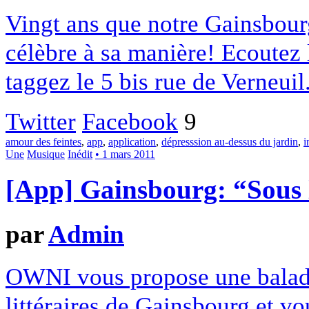
Vingt ans que notre Gainsbourg
célèbre à sa manière! Ecoutez 
taggez le 5 bis rue de Verneuil
Twitter
Facebook
9
amour des feintes
,
app
,
application
,
dépresssion au-dessus du jardin
,
i
Une
Musique
Inédit
• 1 mars 2011
[App] Gainsbourg: “Sous
par
Admin
OWNI vous propose une balade 
littéraires de Gainsbourg et vo