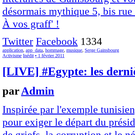
désormais mythique 5, bis rue 
À vos graff' !
Twitter
Facebook
1334
application
,
app_data
,
hommage
,
musique
,
Serge Gainsbourg
Activisme
Inédit
• 1 février 2011
[LIVE] #Egypte: les dern
par
Admin
Inspirée par l'exemple tunisie
pour exiger le départ du prési
de griefs, la corruption et le 