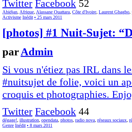
Twitter
Facebook
52
Abidjan
,
Afrique
,
Alassane Ouattara
,
Côte d'Ivoire
,
Laurent Gbagbo
,
Activisme
Inédit
• 25 mars 2011
[photos] #1 Nuit-Sujet: “
par
Admin
Si vous n'étiez pas IRL dans l
#nuitsujet de folie, voici un a
croquis et photographies. Enjo
Twitter
Facebook
44
dégage!
,
illustration
,
opendata
,
photos
,
radio nova
,
réseaux sociaux
,
r
Genre
Inédit
• 8 mars 2011