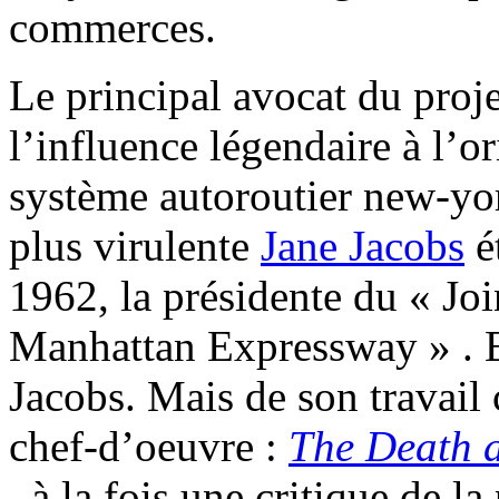
commerces.
Le principal avocat du proje
l’influence légendaire à l’o
système autoroutier new-yor
plus virulente
Jane Jacobs
ét
1962, la présidente du « Jo
Manhattan Expressway » . B
Jacobs. Mais de son travail
chef-d’oeuvre :
The Death a
, à la fois une critique de la