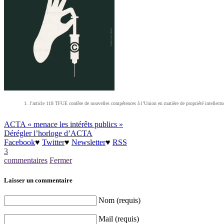
l’article 118 TFUE confère de nouvelles compétences à l’Union en matière de propriété intellectue
ACTA « menace les intérêts publics »
Dérégler l’horloge d’ACTA
Facebook
♥
Twitter
♥
Newsletter
♥
RSS
3
commentaires
Fermer
Laisser un commentaire
Nom (requis)
Mail (requis)