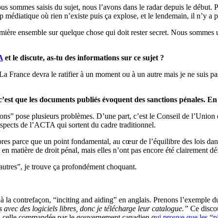
ous sommes saisis du sujet, nous l’avons dans le radar depuis le début. 
médiatique où rien n’existe puis ça explose, et le lendemain, il n’y a p
lumière ensemble sur quelque chose qui doit rester secret. Nous sommes u
A
et le discute, as-tu des informations sur ce sujet ?
. La France devra le ratifier à un moment ou à un autre mais je ne suis pas
’est que les documents publiés évoquent des sanctions pénales. En q
ons” pose plusieurs problèmes. D’une part, c’est le Conseil de l’Union
spects de l’ACTA qui sortent du cadre traditionnel.
embres parce que un point fondamental, au cœur de l’équilibre des lois 
en matière de droit pénal, mais elles n’ont pas encore été clairement déf
 autres”, je trouve ça profondément choquant.
de à la contrefaçon, “inciting and aiding” en anglais. Prenons l’exemple du
vec des logiciels libres, donc je télécharge leur catalogue.”
Ce disco
 ou celle commandée par le gouvernement canadien q
ui prouve que les “p