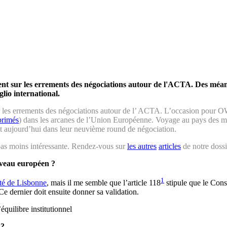
 sur les errements des négociations autour de l'ACTA. Des méandr
lio international.
 les errements des négociations autour de l’ ACTA. L’occasion pour OW
primés
) dans les arcanes de l’Union Européenne. Voyage au pays des mé
ent aujourd’hui dans leur neuvième round de négociation.
 pas moins intéressante. Rendez-vous sur
les autres
articles
de notre dossi
iveau européen ?
1
ité de Lisbonne
, mais il me semble que l’article 118
stipule que le Cons
Ce dernier doit ensuite donner sa validation.
quilibre institutionnel
 ?