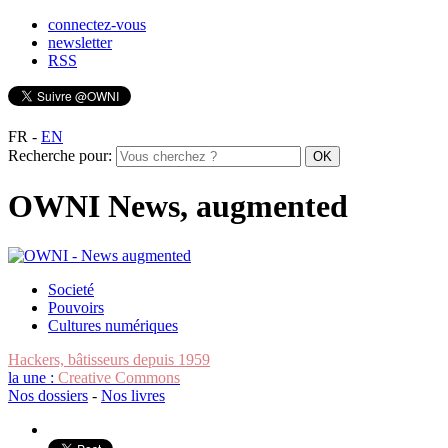
connectez-vous
newsletter
RSS
FR
-
EN
Recherche pour:
OWNI News, augmented
Societé
Pouvoirs
Cultures numériques
Hackers, bâtisseurs depuis 1959
la une :
Creative Commons
Nos dossiers
-
Nos livres