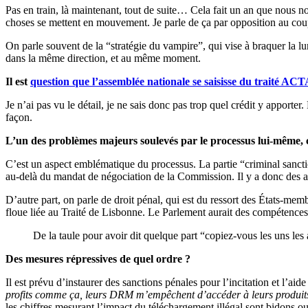
Pas en train, là maintenant, tout de suite… Cela fait un an que nous n
choses se mettent en mouvement. Je parle de ça par opposition au coup 
On parle souvent de la “stratégie du vampire”, qui vise à braquer la 
dans la même direction, et au même moment.
Il est
question que l’assemblée nationale se saisisse du traité ACT
Je n’ai pas vu le détail, je ne sais donc pas trop quel crédit y apporter
façon.
L’un des problèmes majeurs soulevés par le processus lui-même, c
C’est un aspect emblématique du processus. La partie “criminal sancti
au-delà du mandat de négociation de la Commission. Il y a donc des a
D’autre part, on parle de droit pénal, qui est du ressort des États-m
floue liée au Traité de Lisbonne. Le Parlement aurait des compétences 
De la taule pour avoir dit quelque part “copiez-vous les uns les
Des mesures répressives de quel ordre ?
Il est prévu d’instaurer des sanctions pénales pour l’incitation et l’ai
profits comme ça, leurs DRM m’empêchent d’accéder à leurs produits a
les chiffres mesurant l’impact du téléchargement illégal sont bidons