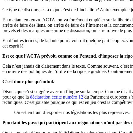
Ce type de discours, est-ce que c’est de l’incitation? Autre exemple : je 
En mettant en œuvre ACTA, on va forcément empiéter sur la liberté d’ex
arrête de faire des liens, on arrête de faire de l’Internet et la concurr
brevets et des marques une arme de dissuasion, on la retrouve de plus
En d’autres termes, de la taule pour avoir dit quelque part “copiez-vou
cet esprit là.
Est ce que l’ACTA prévoit, comme on l’entend, d’imposer la ripo
Cela n’est jamais dit clairement dans le texte. Comme souvent, c’est in
en œuvre des politiques de l’ordre de la riposte graduée. Contrairement
C’est donc plus qu’induit.
Disons que c’est suggéré avec un flingue sur la tempe. Comme disait
pour ça que la
déclaration écrite numéro 12
du Parlement européen s’op
techniques. C’est jouable puisque ce qui est en jeu c’est la compétiti
On est en train d’exporter nos législations les plus répressives.
Pourtant les pays qui participent aux négociations n’ont pas des 
On est en train d’exporter nos législations les plus répressives. On fa