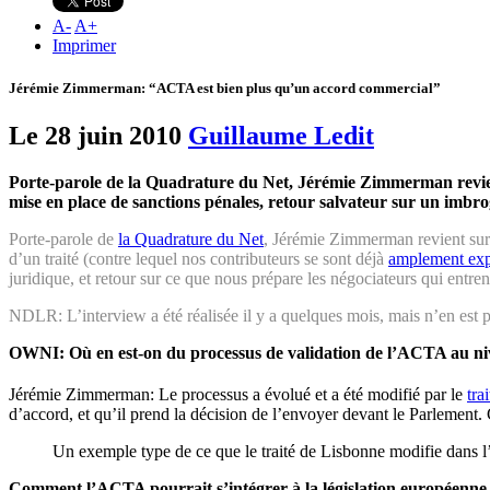
A
-
A
+
Imprimer
Jérémie Zimmerman: “ACTA est bien plus qu’un accord commercial”
Le 28 juin 2010
Guillaume Ledit
Porte-parole de la Quadrature du Net, Jérémie Zimmerman revient
mise en place de sanctions pénales, retour salvateur sur un imbrog
Porte-parole de
la Quadrature du Net
, Jérémie Zimmerman revient sur
d’un traité (contre lequel nos contributeurs se sont déjà
amplement ex
juridique, et retour sur ce que nous prépare les négociateurs qui entr
NDLR: L’interview a été réalisée il y a quelques mois, mais n’en est
OWNI:
Où en est-on du processus de validation de l’ACTA au n
Jérémie Zimmerman: Le processus a évolué et a été modifié par le
tra
d’accord, et qu’il prend la décision de l’envoyer devant le Parlement. 
Un exemple type de ce que le traité de Lisbonne modifie dans l’é
Comment l’ACTA pourrait s’intégrer à la législation européenne