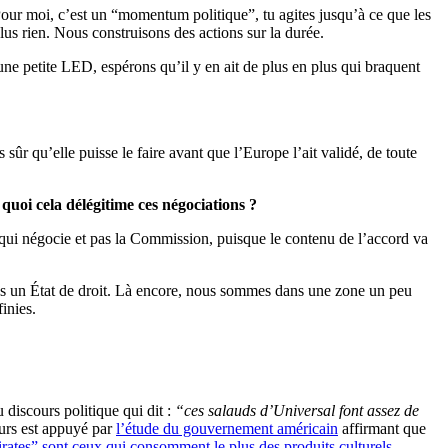
Pour moi, c’est un “momentum politique”, tu agites jusqu’à ce que les
lus rien. Nous construisons des actions sur la durée.
ne petite LED, espérons qu’il y en ait de plus en plus qui braquent
 sûr qu’elle puisse le faire avant que l’Europe l’ait validé, de toute
uoi cela délégitime ces négociations ?
 qui négocie et pas la Commission, puisque le contenu de l’accord va
dans un État de droit. Là encore, nous sommes dans une zone un peu
inies.
 discours politique qui dit :
“ces salauds d’Universal font assez de
urs est appuyé par
l’étude du gouvernement américain
affirmant que
irates” sont ceux qui consomment le plus des produits culturels
.