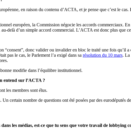
européenne, en raison du contenu d’ACTA, et je pense que c’est le cas. I
utionnel européen, la Commission négocie les accords commerciaux. En l’o
va au-delà d’un simple accord commercial. L’ACTA est donc plus que ce
on “consent”, donc valider ou invalider en bloc le traité une fois qu’il a
ait pas le cas, le Parlement l’a exigé dans sa
résolution du 10 mars
. La
bres.
onne modifie dans l’équilibre institutionnel.
l’on entend sur l’ACTA ?
dont les membres sont élus.
. Un certain nombre de questions ont été posées par des eurodéputés de 
 dans les médias, est-ce que tu sens que votre travail de lobbying c