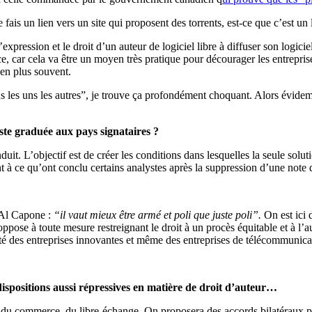
fais un lien vers un site qui proposent des torrents, est-ce que c’est un l
pression et le droit d’un auteur de logiciel libre à diffuser son logicie
ence, car cela va être un moyen très pratique pour décourager les entrepris
 en plus souvent.
s les uns les autres”, je trouve ça profondément choquant. Alors évidemm
ste graduée aux pays signataires ?
duit. L’objectif est de créer les conditions dans lesquelles la seule sol
 à ce qu’ont conclu certains analystes après la suppression d’une note de 
 Al Capone :
“il vaut mieux être armé et poli que juste poli”.
On est ici
pose à toute mesure restreignant le droit à un procès équitable et à l’
vité des entreprises innovantes et même des entreprises de télécommunicat
dispositions aussi répressives en matière de droit d’auteur…
it du commerce, du libre-échange. On proposera des accords bilatéraux po