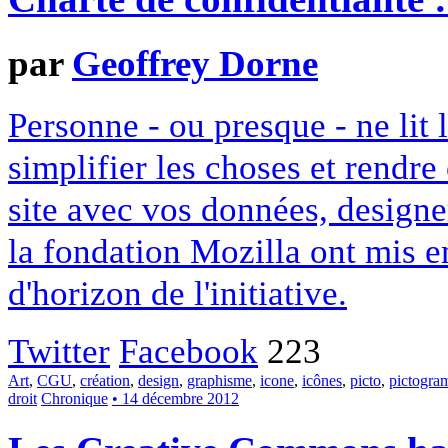
par
Geoffrey Dorne
Personne - ou presque - ne lit 
simplifier les choses et rendr
site avec vos données, designe
la fondation Mozilla ont mis en
d'horizon de l'initiative.
Twitter
Facebook
223
Art
,
CGU
,
création
,
design
,
graphisme
,
icone
,
icônes
,
picto
,
pictogr
droit
Chronique
• 14 décembre 2012