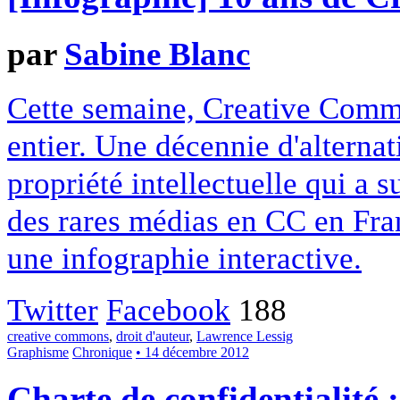
par
Sabine Blanc
Cette semaine, Creative Commo
entier. Une décennie d'alterna
propriété intellectuelle qui a 
des rares médias en CC en Fran
une infographie interactive.
Twitter
Facebook
188
creative commons
,
droit d'auteur
,
Lawrence Lessig
Graphisme
Chronique
• 14 décembre 2012
Charte de confidentialité 