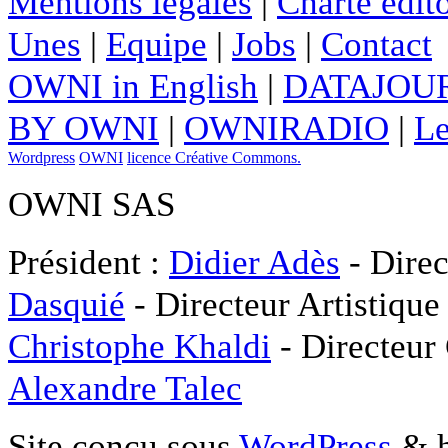
Mentions légales
|
Charte édito
Unes
|
Equipe
|
Jobs
|
Contact
OWNI in English
|
DATAJOUR
BY OWNI
|
OWNIRADIO
|
Le
Wordpress
OWNI
licence Créative Commons.
OWNI SAS
Président :
Didier Adès
- Direc
Dasquié
- Directeur Artistique
Christophe Khaldi
- Directeur
Alexandre Talec
Site conçu sous
WordPress
& h