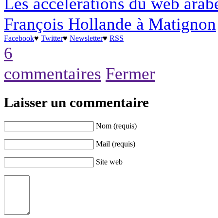
Les accélérations du web arab
François Hollande à Matignon
Facebook
♥
Twitter
♥
Newsletter
♥
RSS
6
commentaires
Fermer
Laisser un commentaire
Nom (requis)
Mail (requis)
Site web