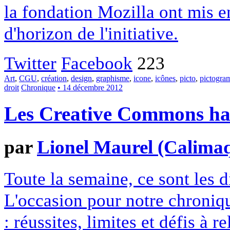
la fondation Mozilla ont mis en
d'horizon de l'initiative.
Twitter
Facebook
223
Art
,
CGU
,
création
,
design
,
graphisme
,
icone
,
icônes
,
picto
,
pictogr
droit
Chronique
• 14 décembre 2012
Les Creative Commons hack
par
Lionel Maurel (Calima
Toute la semaine, ce sont les
L'occasion pour notre chroniqu
: réussites, limites et défis à re