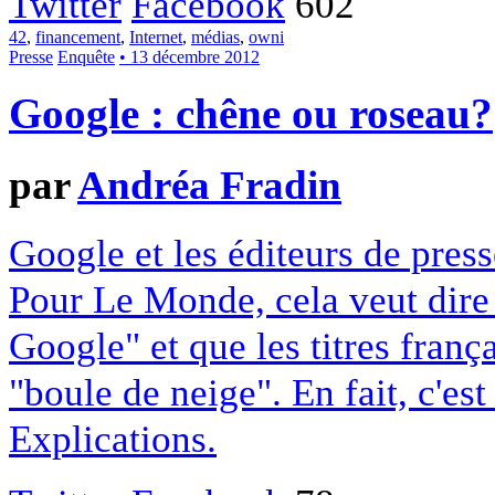
Twitter
Facebook
602
42
,
financement
,
Internet
,
médias
,
owni
Presse
Enquête
• 13 décembre 2012
Google : chêne ou roseau?
par
Andréa Fradin
Google et les éditeurs de pres
Pour Le Monde, cela veut dire q
Google" et que les titres franç
"boule de neige". En fait, c'es
Explications.