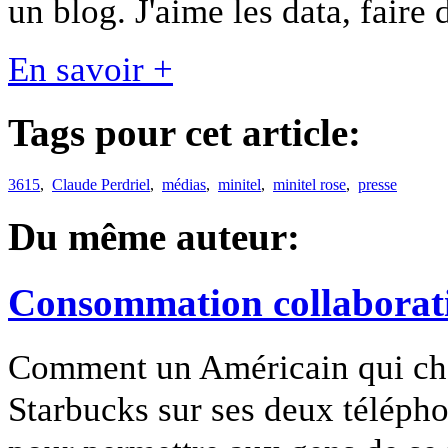
un blog. J'aime les data, faire 
En savoir +
Tags pour cet article:
3615
,
Claude Perdriel
,
médias
,
minitel
,
minitel rose
,
presse
Du même auteur:
Consommation collaborati
Comment un Américain qui cher
Starbucks sur ses deux télépho