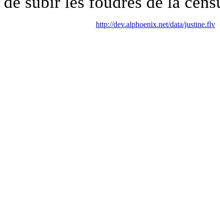
de subir les foudres de la cens
http://dev.alphoenix.net/data/justine.flv