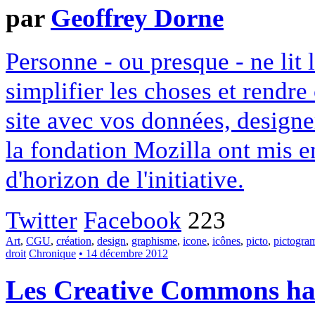
par
Geoffrey Dorne
Personne - ou presque - ne lit 
simplifier les choses et rendr
site avec vos données, designe
la fondation Mozilla ont mis en
d'horizon de l'initiative.
Twitter
Facebook
223
Art
,
CGU
,
création
,
design
,
graphisme
,
icone
,
icônes
,
picto
,
pictogr
droit
Chronique
• 14 décembre 2012
Les Creative Commons hack